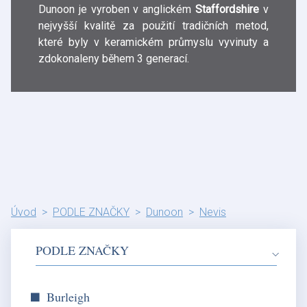
Dunoon je vyroben v anglickém
Staffordshire
v
nejvyšší kvalitě za použití tradičních metod,
které byly v keramickém průmyslu vyvinuty a
zdokonaleny během 3 generací.
Úvod
PODLE ZNAČKY
Dunoon
Nevis
PODLE ZNAČKY
Burleigh