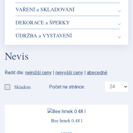
VAŘENÍ a SKLADOVÁNÍ
DEKORACE a ŠPERKY
ÚDRŽBA a VYSTAVENÍ
Nevis
Řadit dle:
nejnižší ceny
|
nejvyšší ceny
|
abecedně
Skladem
Počet na stránce:
Bee hrnek 0.48 l