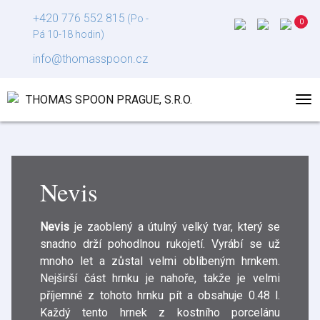
+420 776 552 815
(Po -
Pá 10-18 hodin)
info@thomasspoon.cz
Nevis
Nevis
je zaoblený a útulný velký tvar, který se
snadno drží pohodlnou rukojetí. Vyrábí se už
mnoho let a zůstal velmi oblíbeným hrnkem.
Nejširší část hrnku je nahoře, takže je velmi
příjemné z tohoto hrnku pít a obsahuje 0.48 l.
Každý tento hrnek z kostního porcelánu