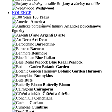
Stojany a závěsy na talíře
Wedgwood
KOLEKCE
100 Years
America
Anglické porcelánové
figurky
Argenti D´arte
Art Deco
Barocchino
Barocco
Benmore
Blue Italian
Blue Regal Peacock
Botanic Garden
Botanic Garden Harmony
Bunnykins
Bute
Butterfly Bloom
Cairngorm
Čištění a údržba
Conchiglia
Cuckoo
Cumbrae
Decó