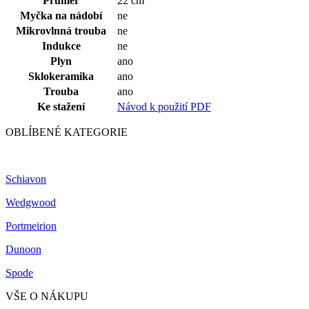
Průměr
22 cm
Myčka na nádobí
ne
Mikrovlnná trouba
ne
Indukce
ne
Plyn
ano
Sklokeramika
ano
Trouba
ano
Ke stažení
Návod k použití PDF
OBLÍBENÉ KATEGORIE
Schiavon
Wedgwood
Portmeirion
Dunoon
Spode
VŠE O NÁKUPU