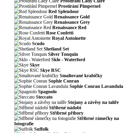
Prostírání Lady Clare
Prostírání Pimpernel
Red Splendour
Renaissance Gold
Renaissance Grey
Renaissance Red
Rose Confetti
Royal Antoinette
Scudo
Shetland Set
Silver Tonquin
Sklo - Waterford
Skye
Skye RSC
Smaltované krabičky
Sophie Conran
Sophie Conran Lavandula
Spagnolo
Steccato
Stojany a závěsy na talíře
Stříbrné nádobí
Stříbrné příbory
Stříbrné rámečky na
fotografie
Suffolk