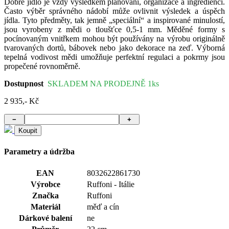
Dobré jídlo je vždy výsledkem plánování, organizace a ingrediencí.
Často výběr správného nádobí může ovlivnit výsledek a úspěch
jídla. Tyto předměty, tak jemně „speciální“ a inspirované minulostí,
jsou vyrobeny z mědi o tloušťce 0,5-1 mm. Měděné formy s
pocínovaným vnitřkem mohou být používány na výrobu originálně
tvarovaných dortů, bábovek nebo jako dekorace na zeď. Výborná
tepelná vodivost mědi umožňuje perfektní regulaci a pokrmy jsou
propečené rovnoměrně.
Dostupnost
SKLADEM NA PRODEJNĚ 1ks
2 935,- Kč
−
+
Koupit
Parametry a údržba
EAN
8032622861730
Výrobce
Ruffoni - Itálie
Značka
Ruffoni
Materiál
měď a cín
Dárkové balení
ne