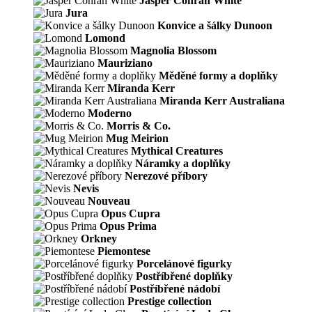
Jasper Conran White
Jura
Konvice a šálky Dunoon
Lomond
Magnolia Blossom
Mauriziano
Měděné formy a doplňky
Miranda Kerr
Miranda Kerr Australiana
Moderno
Morris & Co.
Mug Meirion
Mythical Creatures
Náramky a doplňky
Nerezové příbory
Nevis
Nouveau
Opus Cupra
Opus Prima
Orkney
Piemontese
Porcelánové figurky
Postříbřené doplňky
Postříbřené nádobí
Prestige collection