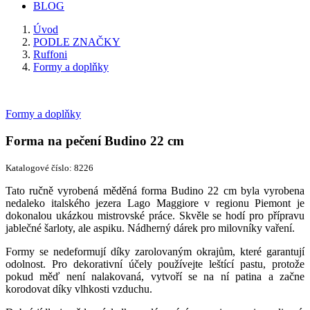
BLOG
Úvod
PODLE ZNAČKY
Ruffoni
Formy a doplňky
Formy a doplňky
Forma na pečení Budino 22 cm
Katalogové číslo: 8226
Tato ručně vyrobená měděná forma Budino 22 cm byla vyrobena
nedaleko italského jezera Lago Maggiore v regionu Piemont je
dokonalou ukázkou mistrovské práce. Skvěle se hodí pro přípravu
jablečné šarloty, ale aspiku. Nádherný dárek pro milovníky vaření.
Formy se nedeformují díky zarolovaným okrajům, které garantují
odolnost. Pro dekorativní účely používejte leštící pastu, protože
pokud měď není nalakovaná, vytvoří se na ní patina a začne
korodovat díky vlhkosti vzduchu.