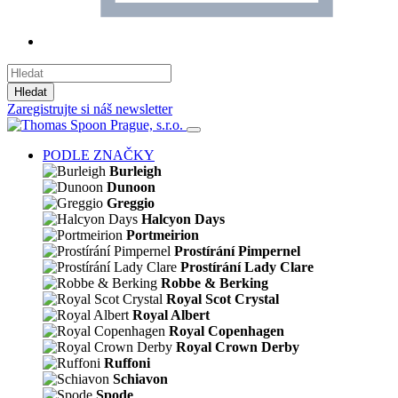
Hledat
Zaregistrujte si náš newsletter
PODLE ZNAČKY
Burleigh
Dunoon
Greggio
Halcyon Days
Portmeirion
Prostírání Pimpernel
Prostírání Lady Clare
Robbe & Berking
Royal Scot Crystal
Royal Albert
Royal Copenhagen
Royal Crown Derby
Ruffoni
Schiavon
Spode