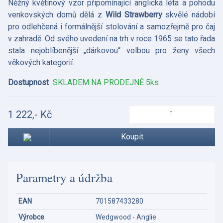
Něžný květinový vzor připomínající anglická léta a pohodu
venkovských domů dělá z
Wild Strawberry
skvělé nádobí
pro odlehčená i formálnější stolování a samozřejmě pro čaj
v zahradě. Od svého uvedení na trh v roce 1965 se tato řada
stala nejoblíbenější „dárkovou“ volbou pro ženy všech
věkových kategorií.
Dostupnost
SKLADEM NA PRODEJNĚ 5ks
1 222,- Kč
Koupit
Parametry a údržba
EAN
701587433280
Výrobce
Wedgwood - Anglie