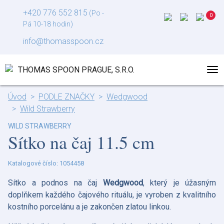
+420 776 552 815
(Po -
Pá 10-18 hodin)
info@thomasspoon.cz
Úvod
PODLE ZNAČKY
Wedgwood
Wild Strawberry
WILD STRAWBERRY
Sítko na čaj 11.5 cm
Katalogové číslo: 1054458
Sítko a podnos na čaj
Wedgwood
, který je úžasným
doplňkem každého čajového rituálu, je vyroben z kvalitního
kostního porcelánu a je zakončen zlatou linkou.