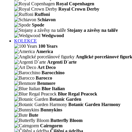
Royal Copenhagen
Royal Crown Derby
Ruffoni
Schiavon
Spode
Stojany a závěsy na talíře
Wedgwood
KOLEKCE
100 Years
America
Anglické porcelánové figur
Argenti D´arte
Art Deco
Barocchino
Barocco
Benmore
Blue Italian
Blue Regal Peacock
Botanic Garden
Botanic Garden Harmony
Bunnykins
Bute
Butterfly Bloom
Cairngorm
Čištění a údržba