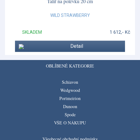
Talíř na polévku 20 cm
WILD STRAWBERRY
1 612,- Kč
SKLADEM
Detail
OBLÍBENÉ KATEGORIE
Schiavon
Wedgwood
Portmeirion
Dunoon
Spode
VŠE O NÁKUPU
Všeobecné obchodní podmínky