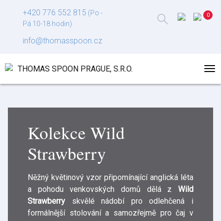
+420 776 552 815
(Po -
Pá 10-18 hodin)
info@thomasspoon.cz
Kolekce Wild
Strawberry
Něžný květinový vzor připomínající anglická léta
a pohodu venkovských domů dělá z
Wild
Strawberry
skvělé nádobí pro odlehčená i
formálnější stolování a samozřejmě pro čaj v