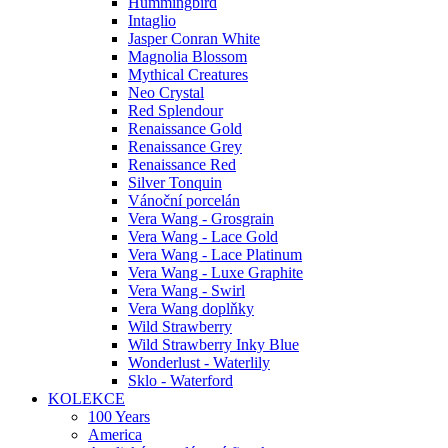
Hummingbird
Intaglio
Jasper Conran White
Magnolia Blossom
Mythical Creatures
Neo Crystal
Red Splendour
Renaissance Gold
Renaissance Grey
Renaissance Red
Silver Tonquin
Vánoční porcelán
Vera Wang - Grosgrain
Vera Wang - Lace Gold
Vera Wang - Lace Platinum
Vera Wang - Luxe Graphite
Vera Wang - Swirl
Vera Wang doplňky
Wild Strawberry
Wild Strawberry Inky Blue
Wonderlust - Waterlily
Sklo - Waterford
KOLEKCE
100 Years
America