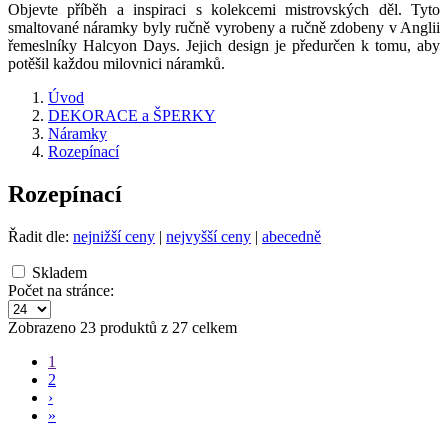
Objevte příběh a inspiraci s kolekcemi mistrovských děl. Tyto
smaltované náramky byly ručně vyrobeny a ručně zdobeny v Anglii
řemeslníky Halcyon Days. Jejich design je předurčen k tomu, aby
potěšil každou milovnici náramků.
Úvod
DEKORACE a ŠPERKY
Náramky
Rozepínací
Rozepínací
Řadit dle:
nejnižší ceny
|
nejvyšší ceny
|
abecedně
Skladem
Počet na stránce:
Zobrazeno 23 produktů z 27 celkem
1
2
›
»