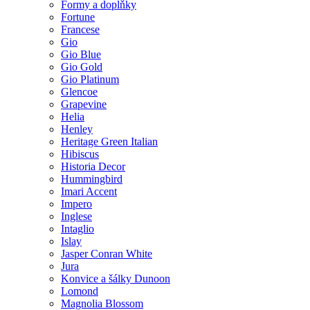
Formy a doplňky
Fortune
Francese
Gio
Gio Blue
Gio Gold
Gio Platinum
Glencoe
Grapevine
Helia
Henley
Heritage Green Italian
Hibiscus
Historia Decor
Hummingbird
Imari Accent
Impero
Inglese
Intaglio
Islay
Jasper Conran White
Jura
Konvice a šálky Dunoon
Lomond
Magnolia Blossom