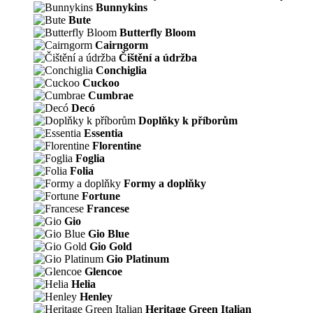
Bunnykins
Bute
Butterfly Bloom
Cairngorm
Čištění a údržba
Conchiglia
Cuckoo
Cumbrae
Decó
Doplňky k příborům
Essentia
Florentine
Foglia
Folia
Formy a doplňky
Fortune
Francese
Gio
Gio Blue
Gio Gold
Gio Platinum
Glencoe
Helia
Henley
Heritage Green Italian