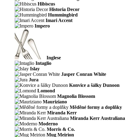
Hibiscus
Historia Decor
Hummingbird
Imari Accent
Impero
Inglese
Intaglio
Islay
Jasper Conran White
Jura
Konvice a šálky Dunoon
Lomond
Magnolia Blossom
Mauriziano
Měděné formy a doplňky
Miranda Kerr
Miranda Kerr Australiana
Moderno
Morris & Co.
Mug Meirion