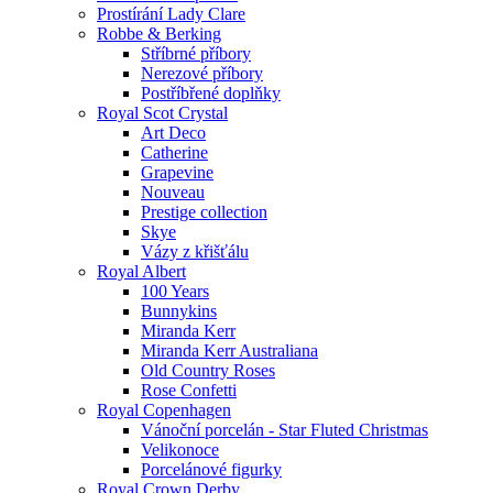
Prostírání Lady Clare
Robbe & Berking
Stříbrné příbory
Nerezové příbory
Postříbřené doplňky
Royal Scot Crystal
Art Deco
Catherine
Grapevine
Nouveau
Prestige collection
Skye
Vázy z křišťálu
Royal Albert
100 Years
Bunnykins
Miranda Kerr
Miranda Kerr Australiana
Old Country Roses
Rose Confetti
Royal Copenhagen
Vánoční porcelán - Star Fluted Christmas
Velikonoce
Porcelánové figurky
Royal Crown Derby