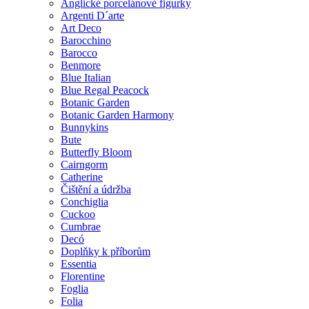
Anglické porcelánové figurky
Argenti D´arte
Art Deco
Barocchino
Barocco
Benmore
Blue Italian
Blue Regal Peacock
Botanic Garden
Botanic Garden Harmony
Bunnykins
Bute
Butterfly Bloom
Cairngorm
Catherine
Čištění a údržba
Conchiglia
Cuckoo
Cumbrae
Decó
Doplňky k příborům
Essentia
Florentine
Foglia
Folia