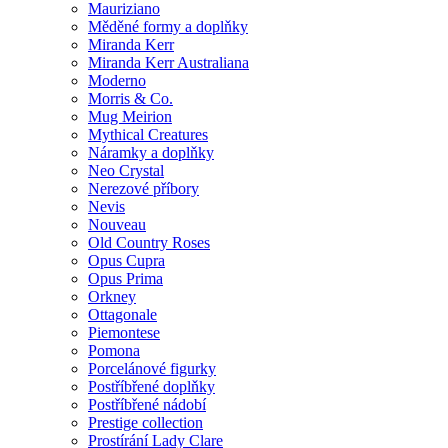
Mauriziano
Měděné formy a doplňky
Miranda Kerr
Miranda Kerr Australiana
Moderno
Morris & Co.
Mug Meirion
Mythical Creatures
Náramky a doplňky
Neo Crystal
Nerezové příbory
Nevis
Nouveau
Old Country Roses
Opus Cupra
Opus Prima
Orkney
Ottagonale
Piemontese
Pomona
Porcelánové figurky
Postříbřené doplňky
Postříbřené nádobí
Prestige collection
Prostírání Lady Clare