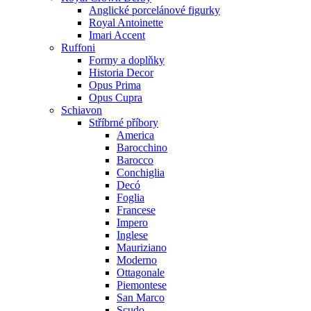
Anglické porcelánové figurky
Royal Antoinette
Imari Accent
Ruffoni
Formy a doplňky
Historia Decor
Opus Prima
Opus Cupra
Schiavon
Stříbrné příbory
America
Barocchino
Barocco
Conchiglia
Decó
Foglia
Francese
Impero
Inglese
Mauriziano
Moderno
Ottagonale
Piemontese
San Marco
Scudo