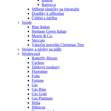
Inglese
Barrocco
Stříbrné rámečky na fotografie
Doplňky k příborům
Čištění a údržba
Spode
Blue Italian
Heritage Green Italian
Morris & Co.
Steccato
Vánoční porcelán Christmas Tree
Stojany a závěsy na talíře
Wedgwood
Butterfly Bloom
Cuckoo
Dárkové poukazy
Florentine
Folia
Fortune
Gio
Gio Blue
Gio Gold
Gio Platinum
Helia
Hibiscus