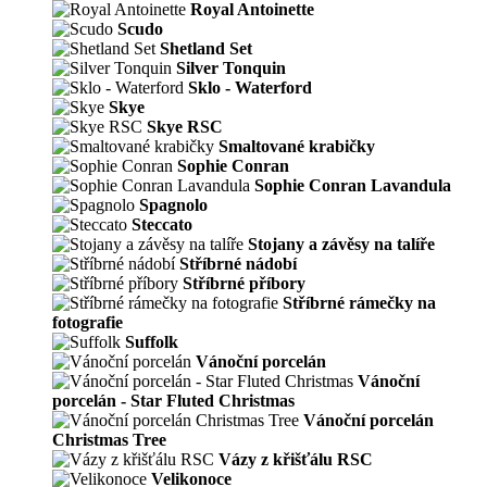
Royal Antoinette
Scudo
Shetland Set
Silver Tonquin
Sklo - Waterford
Skye
Skye RSC
Smaltované krabičky
Sophie Conran
Sophie Conran Lavandula
Spagnolo
Steccato
Stojany a závěsy na talíře
Stříbrné nádobí
Stříbrné příbory
Stříbrné rámečky na
fotografie
Suffolk
Vánoční porcelán
Vánoční
porcelán - Star Fluted Christmas
Vánoční porcelán
Christmas Tree
Vázy z křišťálu RSC
Velikonoce