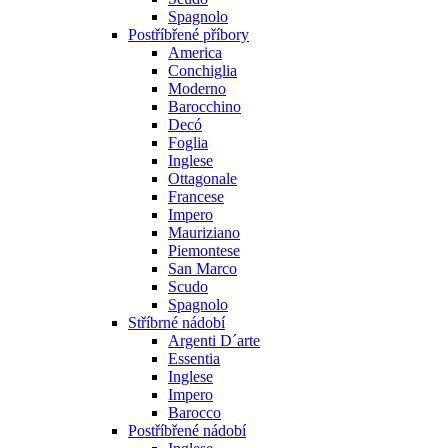
Spagnolo
Postříbřené příbory
America
Conchiglia
Moderno
Barocchino
Decó
Foglia
Inglese
Ottagonale
Francese
Impero
Mauriziano
Piemontese
San Marco
Scudo
Spagnolo
Stříbrné nádobí
Argenti D´arte
Essentia
Inglese
Impero
Barocco
Postříbřené nádobí