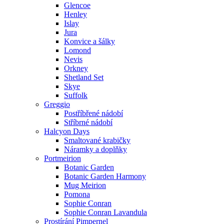
Glencoe
Henley
Islay
Jura
Konvice a šálky
Lomond
Nevis
Orkney
Shetland Set
Skye
Suffolk
Greggio
Postříbřené nádobí
Stříbrné nádobí
Halcyon Days
Smaltované krabičky
Náramky a doplňky
Portmeirion
Botanic Garden
Botanic Garden Harmony
Mug Meirion
Pomona
Sophie Conran
Sophie Conran Lavandula
Prostírání Pimpernel