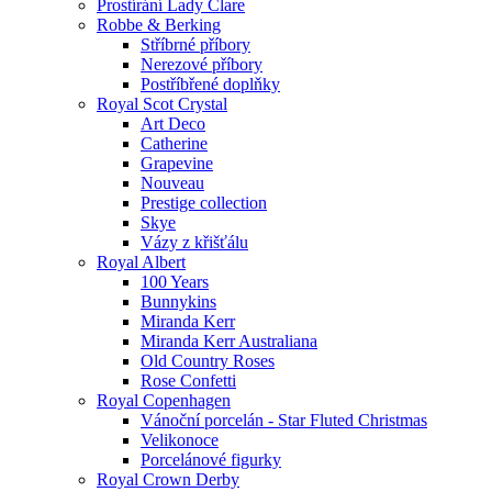
Prostírání Lady Clare
Robbe & Berking
Stříbrné příbory
Nerezové příbory
Postříbřené doplňky
Royal Scot Crystal
Art Deco
Catherine
Grapevine
Nouveau
Prestige collection
Skye
Vázy z křišťálu
Royal Albert
100 Years
Bunnykins
Miranda Kerr
Miranda Kerr Australiana
Old Country Roses
Rose Confetti
Royal Copenhagen
Vánoční porcelán - Star Fluted Christmas
Velikonoce
Porcelánové figurky
Royal Crown Derby