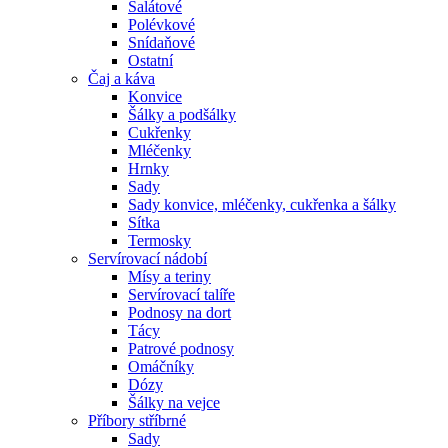
Salátové
Polévkové
Snídaňové
Ostatní
Čaj a káva
Konvice
Šálky a podšálky
Cukřenky
Mléčenky
Hrnky
Sady
Sady konvice, mléčenky, cukřenka a šálky
Sítka
Termosky
Servírovací nádobí
Mísy a teriny
Servírovací talíře
Podnosy na dort
Tácy
Patrové podnosy
Omáčníky
Dózy
Šálky na vejce
Příbory stříbrné
Sady