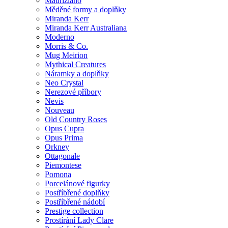
Mauriziano
Měděné formy a doplňky
Miranda Kerr
Miranda Kerr Australiana
Moderno
Morris & Co.
Mug Meirion
Mythical Creatures
Náramky a doplňky
Neo Crystal
Nerezové příbory
Nevis
Nouveau
Old Country Roses
Opus Cupra
Opus Prima
Orkney
Ottagonale
Piemontese
Pomona
Porcelánové figurky
Postříbřené doplňky
Postříbřené nádobí
Prestige collection
Prostírání Lady Clare