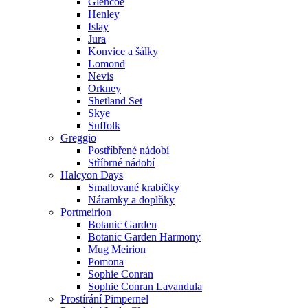
Glencoe
Henley
Islay
Jura
Konvice a šálky
Lomond
Nevis
Orkney
Shetland Set
Skye
Suffolk
Greggio
Postříbřené nádobí
Stříbrné nádobí
Halcyon Days
Smaltované krabičky
Náramky a doplňky
Portmeirion
Botanic Garden
Botanic Garden Harmony
Mug Meirion
Pomona
Sophie Conran
Sophie Conran Lavandula
Prostírání Pimpernel