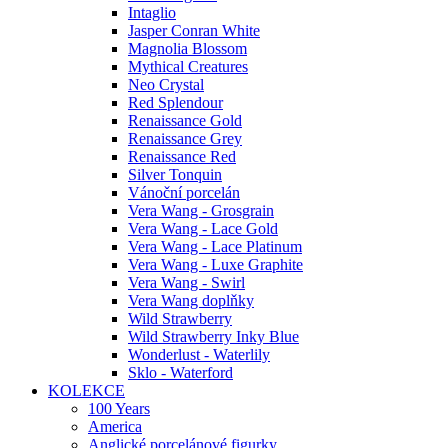
Intaglio
Jasper Conran White
Magnolia Blossom
Mythical Creatures
Neo Crystal
Red Splendour
Renaissance Gold
Renaissance Grey
Renaissance Red
Silver Tonquin
Vánoční porcelán
Vera Wang - Grosgrain
Vera Wang - Lace Gold
Vera Wang - Lace Platinum
Vera Wang - Luxe Graphite
Vera Wang - Swirl
Vera Wang doplňky
Wild Strawberry
Wild Strawberry Inky Blue
Wonderlust - Waterlily
Sklo - Waterford
KOLEKCE
100 Years
America
Anglické porcelánové figurky