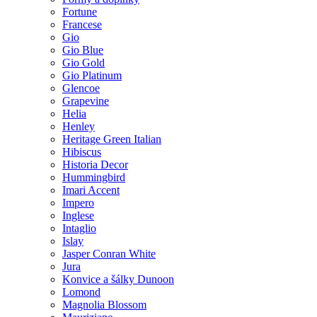
Fortune
Francese
Gio
Gio Blue
Gio Gold
Gio Platinum
Glencoe
Grapevine
Helia
Henley
Heritage Green Italian
Hibiscus
Historia Decor
Hummingbird
Imari Accent
Impero
Inglese
Intaglio
Islay
Jasper Conran White
Jura
Konvice a šálky Dunoon
Lomond
Magnolia Blossom