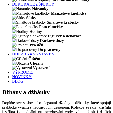
DEKORACE a ŠPERKY
Náramky
Manžetové knoflíčky
Šátky
Smaltové krabičky
Foto rámečky
Hodiny
Figurky a dekorace
Dárkové dózy
Pro děti
Do pracovny
ÚDRŽBA a VYSTAVENÍ
Čištění
Uložení
Vystavení
VÝPRODEJ
NOVINKY
BLOG
Džbány a džbánky
Doplňte své stolování o elegantní džbány a džbánky, které spojují
praktické využití s nadčasovým designem. Kolekce ze skla, křišťálu
i stříbra jsou ideální pro servírování vody, vína, džusů i dalších