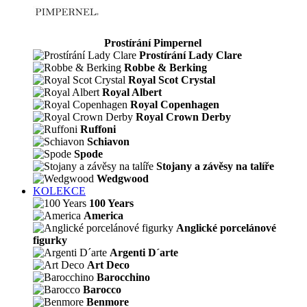
Prostírání Pimpernel
Prostírání Lady Clare
Robbe & Berking
Royal Scot Crystal
Royal Albert
Royal Copenhagen
Royal Crown Derby
Ruffoni
Schiavon
Spode
Stojany a závěsy na talíře
Wedgwood
KOLEKCE
100 Years
America
Anglické porcelánové
figurky
Argenti D´arte
Art Deco
Barocchino
Barocco
Benmore