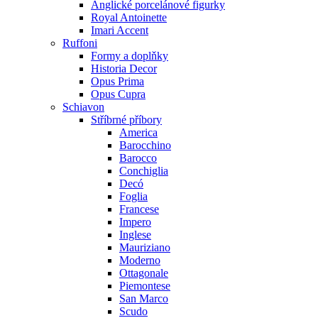
Anglické porcelánové figurky
Royal Antoinette
Imari Accent
Ruffoni
Formy a doplňky
Historia Decor
Opus Prima
Opus Cupra
Schiavon
Stříbrné příbory
America
Barocchino
Barocco
Conchiglia
Decó
Foglia
Francese
Impero
Inglese
Mauriziano
Moderno
Ottagonale
Piemontese
San Marco
Scudo