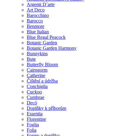
Argenti D´arte
Art Deco
Barocchino
Barocco
Benmore
Blue Italian
Blue Regal Peacock
Botanic Garden
Botanic Garden Harmony
Bunnykins
Bute
Butterfly Bloom
Cairngorm
Catherine
Čištění a údržba
Conchiglia
Cuckoo
Cumbrae
Decó
Doplňky k příborům
Essentia
Florentine
Foglia
Folia
Formy a doplňky