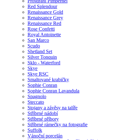
Prostírání Pimpernel
Red Splendour
Renaissance Gold
Renaissance Grey
Renaissance Red
Rose Confetti
Royal Antoinette
San Marco
Scudo
Shetland Set
Silver Tonquin
Sklo - Waterford
Skye
Skye RSC
Smaltované krabičky
Sophie Conran
Sophie Conran Lavandula
Spagnolo
Steccato
Stojany a závěsy na talíře
Stříbrné nádobí
Stříbrné příbory
Stříbrné rámečky na fotografie
Suffolk
Vánoční porcelán