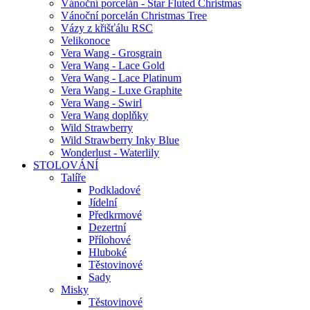
Vánoční porcelán - Star Fluted Christmas
Vánoční porcelán Christmas Tree
Vázy z křišťálu RSC
Velikonoce
Vera Wang - Grosgrain
Vera Wang - Lace Gold
Vera Wang - Lace Platinum
Vera Wang - Luxe Graphite
Vera Wang - Swirl
Vera Wang doplňky
Wild Strawberry
Wild Strawberry Inky Blue
Wonderlust - Waterlily
STOLOVÁNÍ
Talíře
Podkladové
Jídelní
Předkrmové
Dezertní
Přílohové
Hluboké
Těstovinové
Sady
Misky
Těstovinové