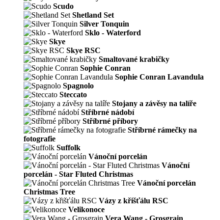
Scudo
Shetland Set
Silver Tonquin
Sklo - Waterford
Skye
Skye RSC
Smaltované krabičky
Sophie Conran
Sophie Conran Lavandula
Spagnolo
Steccato
Stojany a závěsy na talíře
Stříbrné nádobí
Stříbrné příbory
Stříbrné rámečky na
fotografie
Suffolk
Vánoční porcelán
Vánoční
porcelán - Star Fluted Christmas
Vánoční porcelán
Christmas Tree
Vázy z křišťálu RSC
Velikonoce
Vera Wang - Grosgrain