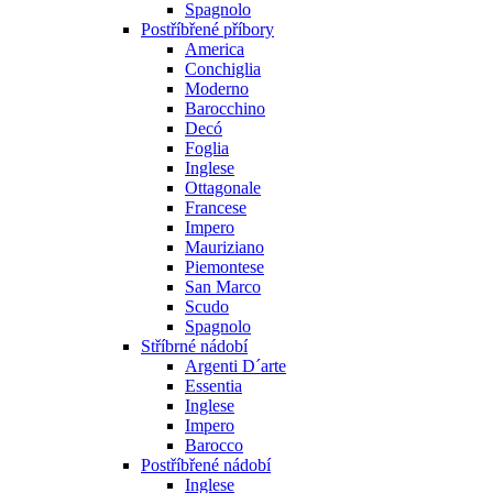
Spagnolo
Postříbřené příbory
America
Conchiglia
Moderno
Barocchino
Decó
Foglia
Inglese
Ottagonale
Francese
Impero
Mauriziano
Piemontese
San Marco
Scudo
Spagnolo
Stříbrné nádobí
Argenti D´arte
Essentia
Inglese
Impero
Barocco
Postříbřené nádobí
Inglese