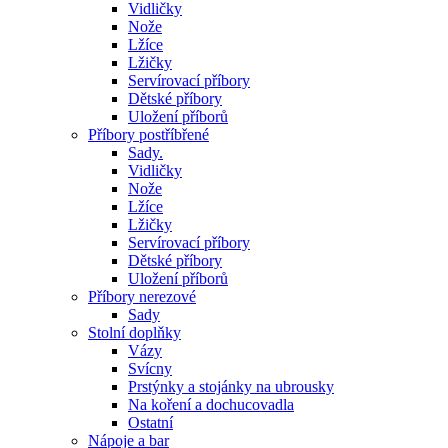
Vidličky
Nože
Lžíce
Lžičky
Servírovací příbory
Dětské příbory
Uložení příborů
Příbory postříbřené
Sady.
Vidličky
Nože
Lžíce
Lžičky
Servírovací příbory
Dětské příbory
Uložení příborů
Příbory nerezové
Sady
Stolní doplňky
Vázy
Svícny
Prstýnky a stojánky na ubrousky
Na koření a dochucovadla
Ostatní
Nápoje a bar