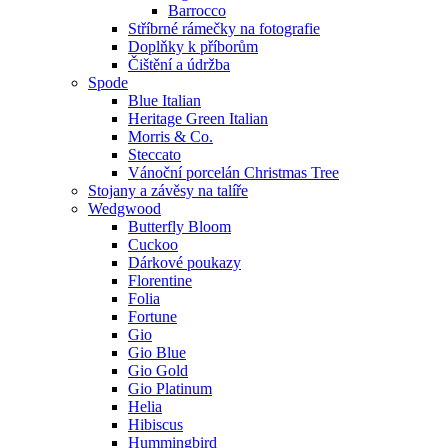
Barrocco
Stříbrné rámečky na fotografie
Doplňky k příborům
Čištění a údržba
Spode
Blue Italian
Heritage Green Italian
Morris & Co.
Steccato
Vánoční porcelán Christmas Tree
Stojany a závěsy na talíře
Wedgwood
Butterfly Bloom
Cuckoo
Dárkové poukazy
Florentine
Folia
Fortune
Gio
Gio Blue
Gio Gold
Gio Platinum
Helia
Hibiscus
Hummingbird