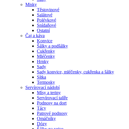
Misky
Těstovinové
Salátové
Polévkové
Snídaňové
Ostatní
Čaj a káva
Konvice
Šálky a podšálky
Cukřenky
Mléčenky
Hrnky
Sady
Sady konvice, mléčenky, cukřenka a šálky
Sítka
Termosky
Servírovací nádobí
Mísy a teriny
Servírovací talíře
Podnosy na dort
Tácy
Patrové podnosy
Omáčníky
Dózy
Šálky na vejce