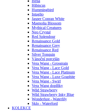
Helia
Hibiscus
Hummingbird
Intaglio
Jasper Conran White
Magnolia Blossom
Mythical Creatures
Neo Crystal
Red Splendour
Renaissance Gold
Renaissance Grey
Renaissance Red
Silver Tonquin
Vánoční porcelán
Vera Wang - Grosgrain
Vera Wang - Lace Gold
Vera Wang - Lace Platinum
Vera Wang - Luxe Graphite
Vera Wang - Swirl
Vera Wang doplňky
Wild Strawberry
Wild Strawberry Inky Blue
Wonderlust - Waterlily
Sklo - Waterford
KOLEKCE