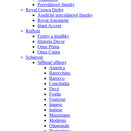
Porcelánové figurky
Royal Crown Derby
Anglické porcelánové figurky
Royal Antoinette
Imari Accent
Ruffoni
Formy a doplňky
Historia Decor
Opus Prima
Opus Cupra
Schiavon
Stříbrné příbory
America
Barocchino
Barocco
Conchiglia
Decó
Foglia
Francese
Impero
Inglese
Mauriziano
Moderno
Ottagonale
Piemontese