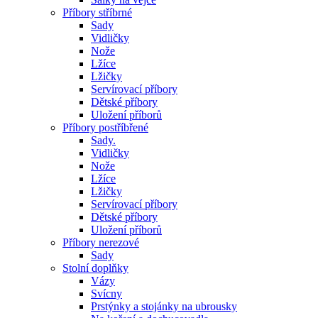
Příbory stříbrné
Sady
Vidličky
Nože
Lžíce
Lžičky
Servírovací příbory
Dětské příbory
Uložení příborů
Příbory postříbřené
Sady.
Vidličky
Nože
Lžíce
Lžičky
Servírovací příbory
Dětské příbory
Uložení příborů
Příbory nerezové
Sady
Stolní doplňky
Vázy
Svícny
Prstýnky a stojánky na ubrousky