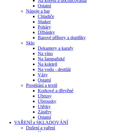
Na koření a dochucovadla
Ostatní
Nápoje a bar
Chladiče
Shaker
Poháry
Džbánky
Barové příbory a doplňky
Sklo
Dekantery a karafy
Na víno
Na šampaňské
Na koktejl
Na vodu - destilát
Vázy
Ostatní
Prostírání a textil
Korkové a dřevěné
Ubrusy
Ubrousky
Utěrky
Zástěry
Ostatní
VAŘENÍ a SKLADOVÁNÍ
Dušení a vaření