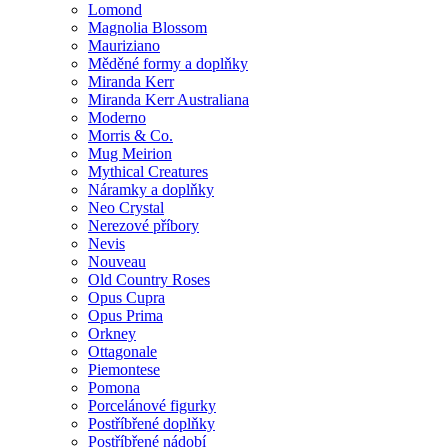
Lomond
Magnolia Blossom
Mauriziano
Měděné formy a doplňky
Miranda Kerr
Miranda Kerr Australiana
Moderno
Morris & Co.
Mug Meirion
Mythical Creatures
Náramky a doplňky
Neo Crystal
Nerezové příbory
Nevis
Nouveau
Old Country Roses
Opus Cupra
Opus Prima
Orkney
Ottagonale
Piemontese
Pomona
Porcelánové figurky
Postříbřené doplňky
Postříbřené nádobí