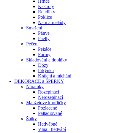
Hrnce
Kastroly
Rendlíky
Poklice
Na marmelády
Smažení
Pánve
Paelly
Pečení
Pekáče
Formy
Skladování a doplňky
Dózy
Prkýnka
Krájení a míchání
DEKORACE a ŠPERKY
Náramky
Rozepínací
Nerozepínací
Manžetové knoflíčky
Pozlacené
Palladiované
Šátky
Hedvábné
Vlna - hedvábí