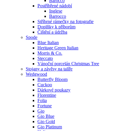
Barocco
Postříbřené nádobí
Inglese
Barrocco
Stříbrné rámečky na fotografie
Doplňky k příborům
Čištění a údržba
Spode
Blue Italian
Heritage Green Italian
Morris & Co.
Steccato
Vánoční porcelán Christmas Tree
Stojany a závěsy na talíře
Wedgwood
Butterfly Bloom
Cuckoo
Dárkové poukazy
Florentine
Folia
Fortune
Gio
Gio Blue
Gio Gold
Gio Platinum