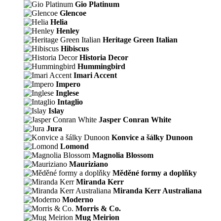
Gio Platinum
Glencoe
Helia
Henley
Heritage Green Italian
Hibiscus
Historia Decor
Hummingbird
Imari Accent
Impero
Inglese
Intaglio
Islay
Jasper Conran White
Jura
Konvice a šálky Dunoon
Lomond
Magnolia Blossom
Mauriziano
Měděné formy a doplňky
Miranda Kerr
Miranda Kerr Australiana
Moderno
Morris & Co.
Mug Meirion