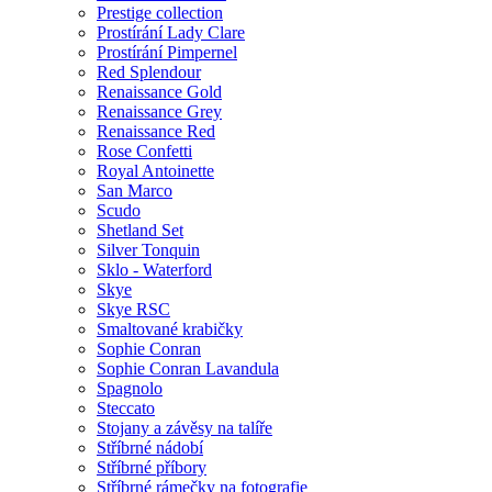
Prestige collection
Prostírání Lady Clare
Prostírání Pimpernel
Red Splendour
Renaissance Gold
Renaissance Grey
Renaissance Red
Rose Confetti
Royal Antoinette
San Marco
Scudo
Shetland Set
Silver Tonquin
Sklo - Waterford
Skye
Skye RSC
Smaltované krabičky
Sophie Conran
Sophie Conran Lavandula
Spagnolo
Steccato
Stojany a závěsy na talíře
Stříbrné nádobí
Stříbrné příbory
Stříbrné rámečky na fotografie