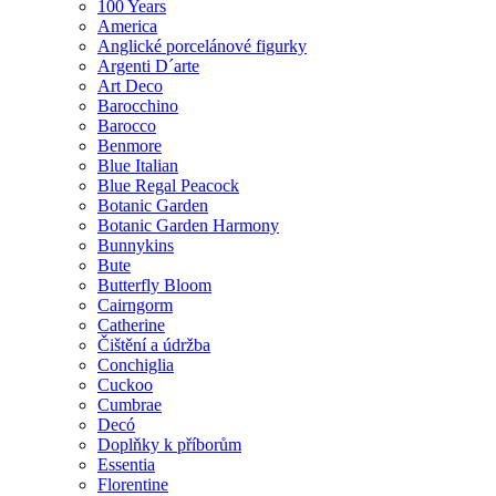
100 Years
America
Anglické porcelánové figurky
Argenti D´arte
Art Deco
Barocchino
Barocco
Benmore
Blue Italian
Blue Regal Peacock
Botanic Garden
Botanic Garden Harmony
Bunnykins
Bute
Butterfly Bloom
Cairngorm
Catherine
Čištění a údržba
Conchiglia
Cuckoo
Cumbrae
Decó
Doplňky k příborům
Essentia
Florentine