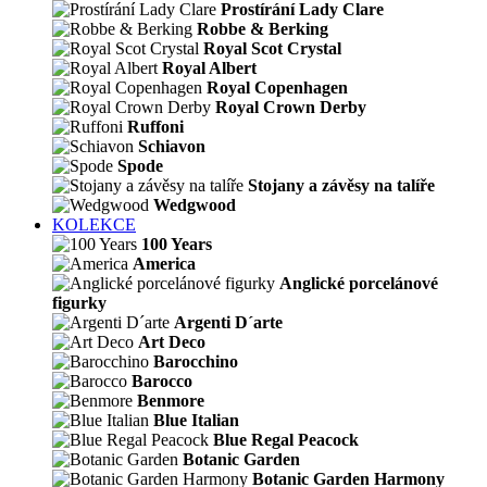
Prostírání Lady Clare
Robbe & Berking
Royal Scot Crystal
Royal Albert
Royal Copenhagen
Royal Crown Derby
Ruffoni
Schiavon
Spode
Stojany a závěsy na talíře
Wedgwood
KOLEKCE
100 Years
America
Anglické porcelánové
figurky
Argenti D´arte
Art Deco
Barocchino
Barocco
Benmore
Blue Italian
Blue Regal Peacock
Botanic Garden
Botanic Garden Harmony