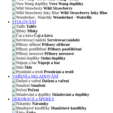
Vera Wang doplňky
Wild Strawberry
Wild Strawberry Inky Blue
Wonderlust - Waterlily
STOLOVÁNÍ
Talíře
Misky
Čaj a káva
Servírovací nádobí
Příbory stříbrné
Příbory postříbřené
Příbory nerezové
Stolní doplňky
Nápoje a bar
Sklo
Prostírání a textil
VAŘENÍ a SKLADOVÁNÍ
Dušení a vaření
Smažení
Pečení
Skladování a doplňky
DEKORACE a ŠPERKY
Náramky
Manžetové knoflíčky
Šátky