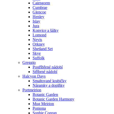
Cairngorm
Cumbrae
Glencoe
Henley
Islay
Jura
Konvice a šálky
Lomond
Nevis
Orkney
Shetland Set
Skye
Suffolk
Greggio
Postříbřené nádobí
Stříbrné nádobí
Halcyon Days
Smaltované krabičky
Náramky a doplňky
Portmeirion
Botanic Garden
Botanic Garden Harmony
Mug Meirion
Pomona
Sophie Conran