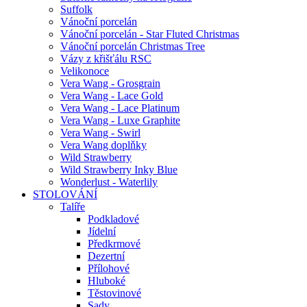
Suffolk
Vánoční porcelán
Vánoční porcelán - Star Fluted Christmas
Vánoční porcelán Christmas Tree
Vázy z křišťálu RSC
Velikonoce
Vera Wang - Grosgrain
Vera Wang - Lace Gold
Vera Wang - Lace Platinum
Vera Wang - Luxe Graphite
Vera Wang - Swirl
Vera Wang doplňky
Wild Strawberry
Wild Strawberry Inky Blue
Wonderlust - Waterlily
STOLOVÁNÍ
Talíře
Podkladové
Jídelní
Předkrmové
Dezertní
Přílohové
Hluboké
Těstovinové
Sady