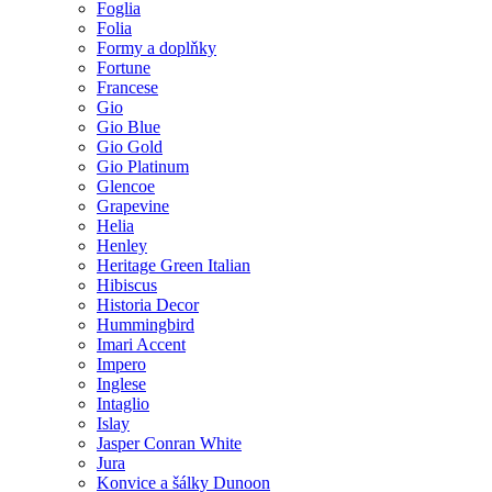
Foglia
Folia
Formy a doplňky
Fortune
Francese
Gio
Gio Blue
Gio Gold
Gio Platinum
Glencoe
Grapevine
Helia
Henley
Heritage Green Italian
Hibiscus
Historia Decor
Hummingbird
Imari Accent
Impero
Inglese
Intaglio
Islay
Jasper Conran White
Jura
Konvice a šálky Dunoon