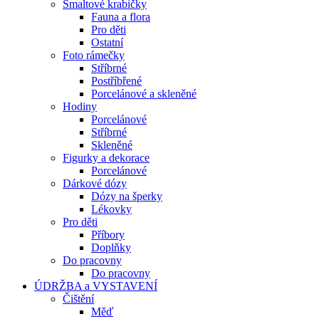
Smaltové krabičky
Fauna a flora
Pro děti
Ostatní
Foto rámečky
Stříbrné
Postříbřené
Porcelánové a skleněné
Hodiny
Porcelánové
Stříbrné
Skleněné
Figurky a dekorace
Porcelánové
Dárkové dózy
Dózy na šperky
Lékovky
Pro děti
Příbory
Doplňky
Do pracovny
Do pracovny
ÚDRŽBA a VYSTAVENÍ
Čištění
Měď