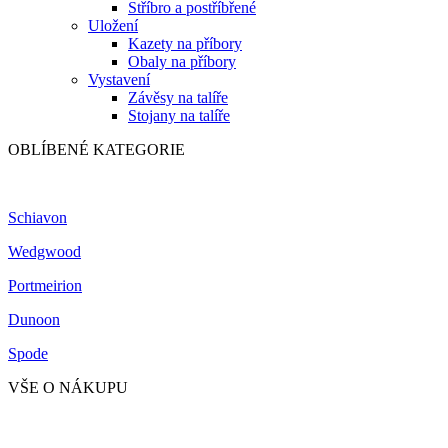
Stříbro a postříbřené
Uložení
Kazety na příbory
Obaly na příbory
Vystavení
Závěsy na talíře
Stojany na talíře
OBLÍBENÉ KATEGORIE
Schiavon
Wedgwood
Portmeirion
Dunoon
Spode
VŠE O NÁKUPU