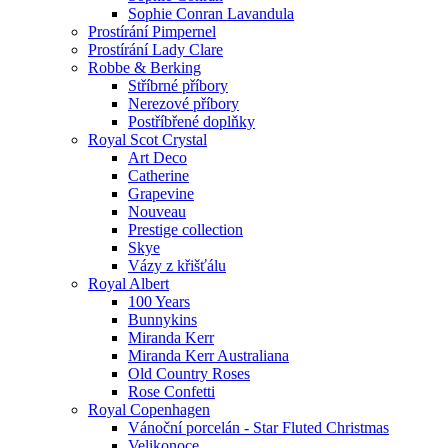
Sophie Conran Lavandula
Prostírání Pimpernel
Prostírání Lady Clare
Robbe & Berking
Stříbrné příbory
Nerezové příbory
Postříbřené doplňky
Royal Scot Crystal
Art Deco
Catherine
Grapevine
Nouveau
Prestige collection
Skye
Vázy z křišťálu
Royal Albert
100 Years
Bunnykins
Miranda Kerr
Miranda Kerr Australiana
Old Country Roses
Rose Confetti
Royal Copenhagen
Vánoční porcelán - Star Fluted Christmas
Velikonoce