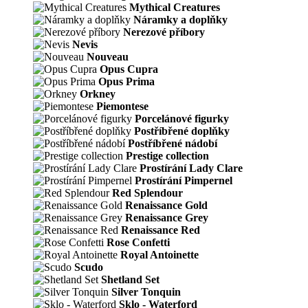
Mythical Creatures
Náramky a doplňky
Nerezové příbory
Nevis
Nouveau
Opus Cupra
Opus Prima
Orkney
Piemontese
Porcelánové figurky
Postříbřené doplňky
Postříbřené nádobí
Prestige collection
Prostírání Lady Clare
Prostírání Pimpernel
Red Splendour
Renaissance Gold
Renaissance Grey
Renaissance Red
Rose Confetti
Royal Antoinette
Scudo
Shetland Set
Silver Tonquin
Sklo - Waterford