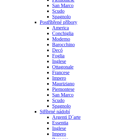
San Marco
Scudo
Spagnolo
Postříbřené příbory
America
Conchiglia
Moderno
Barocchino
Decó
Foglia
Inglese
Ottagonale
Francese
Impero
Mauriziano
Piemontese
San Marco
Scudo
Spagnolo
Stříbrné nádobí
Argenti D´arte
Essentia
Inglese
Impero