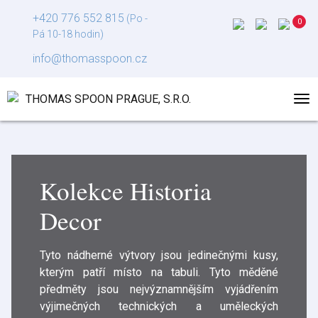
+420 776 552 815
(Po -
Pá 10-18 hodin)
info@thomasspoon.cz
Kolekce Historia
Decor
Tyto nádherné výtvory jsou jedinečnými kusy,
kterým patří místo na tabuli. Tyto měděné
předměty jsou nejvýznamnějším vyjádřením
výjimečných technických a uměleckých