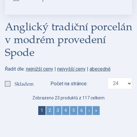
Anglický tradiční porcelán
v modrém provedení
Spode
Řadit dle:
nejnižší ceny
|
nejvyšší ceny
|
abecedně
Skladem
Počet na stránce:
Zobrazeno 23 produktů z 117 celkem
1
2
3
4
5
6
›
»