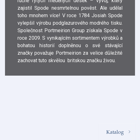
ručně rytých měděných desek – vývoj, který
zajistil Spode nesmrtelnou pověst. Ale udělal
toho mnohem více! V roce 1784 Josiah Spode
vylepšil výrobu podglazurového modrého tisku.
Společnost Portmeirion Group získala Spode v
roce 2009. S vynikajícím sortimentem výrobků a
bohatou historií doplněnou o své stávající
značky považuje Portmeirion za velice důležité
zachovat tuto skvělou britskou značku živou.
Katalog