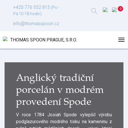
+420 776 552 815
(Po -
Pá 10-18 hodin)
info@thomasspoon.cz
Anglický tradiční
porcelán v modrém
provedení Spode
V roce 1784 Josiah Spode vylepšil výrobu
podglazurového modrého tisku na kameninu z