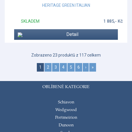
HERITAGE GREEN ITALIAN
1 885,- Kč
SKLADEM
Detail
Zobrazeno 23 produktů z 117 celkem
1
2
3
4
5
6
›
»
OBLÍBENÉ KATEGORIE
Schiavon
Wedgwood
Portmeirion
Dunoon