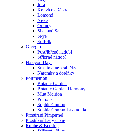
Jura
Konvice a šálky
Lomond
Nevis
Orkney
Shetland Set
Skye
Suffolk
Greggio
Postříbřené nádobí
Stříbrné nádobí
Halcyon Days
Smaltované krabičky
Náramky a doplňky
Portmeirion
Botanic Garden
Botanic Garden Harmony
Mug Meirion
Pomona
Sophie Conran
Sophie Conran Lavandula
Prostírání Pimpernel
Prostírání Lady Clare
Robbe & Berking
Stříbrné příbory