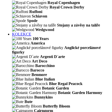
Royal Copenhagen
Royal Crown Derby
Ruffoni
Schiavon
Spode
Stojany a závěsy na talíře
Wedgwood
KOLEKCE
100 Years
America
Anglické porcelánové
figurky
Argenti D´arte
Art Deco
Barocchino
Barocco
Benmore
Blue Italian
Blue Regal Peacock
Botanic Garden
Botanic Garden Harmony
Bunnykins
Bute
Butterfly Bloom
Cairngorm