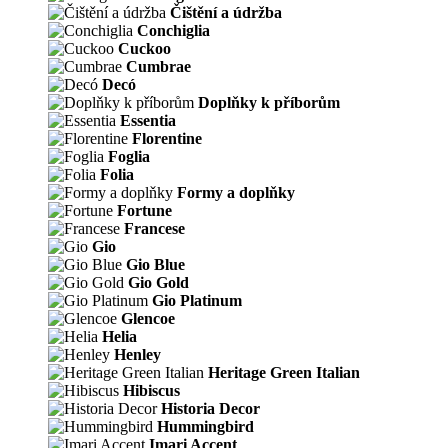
Čištění a údržba
Conchiglia
Cuckoo
Cumbrae
Decó
Doplňky k příborům
Essentia
Florentine
Foglia
Folia
Formy a doplňky
Fortune
Francese
Gio
Gio Blue
Gio Gold
Gio Platinum
Glencoe
Helia
Henley
Heritage Green Italian
Hibiscus
Historia Decor
Hummingbird
Imari Accent