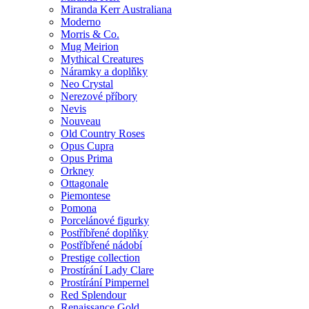
Miranda Kerr Australiana
Moderno
Morris & Co.
Mug Meirion
Mythical Creatures
Náramky a doplňky
Neo Crystal
Nerezové příbory
Nevis
Nouveau
Old Country Roses
Opus Cupra
Opus Prima
Orkney
Ottagonale
Piemontese
Pomona
Porcelánové figurky
Postříbřené doplňky
Postříbřené nádobí
Prestige collection
Prostírání Lady Clare
Prostírání Pimpernel
Red Splendour
Renaissance Gold