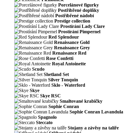
Porcelánové figurky
Postříbřené doplňky
Postříbřené nádobí
Prestige collection
Prostírání Lady Clare
Prostírání Pimpernel
Red Splendour
Renaissance Gold
Renaissance Grey
Renaissance Red
Rose Confetti
Royal Antoinette
Scudo
Shetland Set
Silver Tonquin
Sklo - Waterford
Skye
Skye RSC
Smaltované krabičky
Sophie Conran
Sophie Conran Lavandula
Spagnolo
Steccato
Stojany a závěsy na talíře