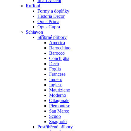
Imari Accent
Ruffoni
Formy a doplňky
Historia Decor
Opus Prima
Opus Cupra
Schiavon
Stříbrné příbory
America
Barocchino
Barocco
Conchiglia
Decó
Foglia
Francese
Impero
Inglese
Mauriziano
Moderno
Ottagonale
Piemontese
San Marco
Scudo
Spagnolo
Postříbřené příbory