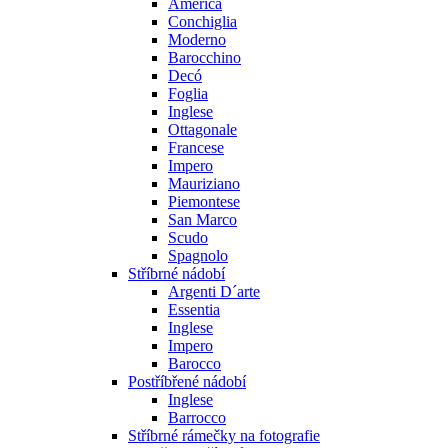
America
Conchiglia
Moderno
Barocchino
Decó
Foglia
Inglese
Ottagonale
Francese
Impero
Mauriziano
Piemontese
San Marco
Scudo
Spagnolo
Stříbrné nádobí
Argenti D´arte
Essentia
Inglese
Impero
Barocco
Postříbřené nádobí
Inglese
Barrocco
Stříbrné rámečky na fotografie