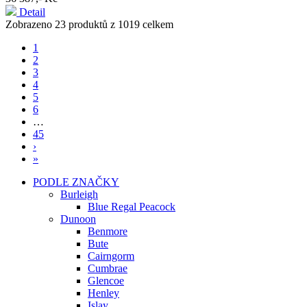
Detail
Zobrazeno 23 produktů z 1019 celkem
1
2
3
4
5
6
…
45
›
»
PODLE ZNAČKY
Burleigh
Blue Regal Peacock
Dunoon
Benmore
Bute
Cairngorm
Cumbrae
Glencoe
Henley
Islay