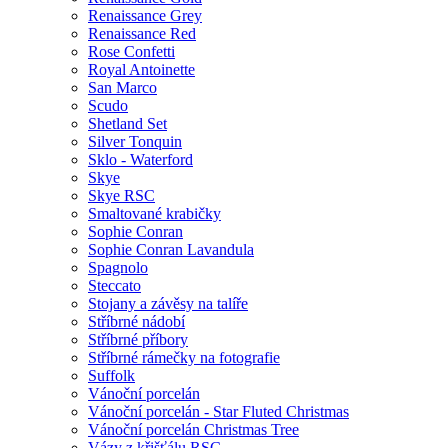
Renaissance Grey
Renaissance Red
Rose Confetti
Royal Antoinette
San Marco
Scudo
Shetland Set
Silver Tonquin
Sklo - Waterford
Skye
Skye RSC
Smaltované krabičky
Sophie Conran
Sophie Conran Lavandula
Spagnolo
Steccato
Stojany a závěsy na talíře
Stříbrné nádobí
Stříbrné příbory
Stříbrné rámečky na fotografie
Suffolk
Vánoční porcelán
Vánoční porcelán - Star Fluted Christmas
Vánoční porcelán Christmas Tree
Vázy z křišťálu RSC