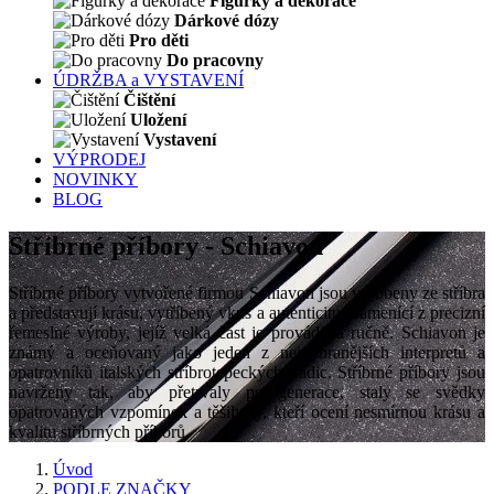
Figurky a dekorace
Dárkové dózy
Pro děti
Do pracovny
ÚDRŽBA a VYSTAVENÍ
Čištění
Uložení
Vystavení
VÝPRODEJ
NOVINKY
BLOG
Stříbrné příbory - Schiavon
Stříbrné příbory vytvořené firmou Schiavon jsou vyrobeny ze stříbra
a představují krásu, vytříbený vkus a autenticitu pramenící z precizní
řemeslné výroby, jejíž velká část je prováděna ručně. Schiavon je
známý a oceňovaný jako jeden z nejvybranějších interpretů a
opatrovníků italských stříbrotepeckých tradic. Stříbrné příbory jsou
navrženy tak, aby přetrvaly po generace, staly se svědky
opatrovaných vzpomínek a těšily ty, kteří ocení nesmírnou krásu a
kvalitu stříbrných příborů.
Úvod
PODLE ZNAČKY