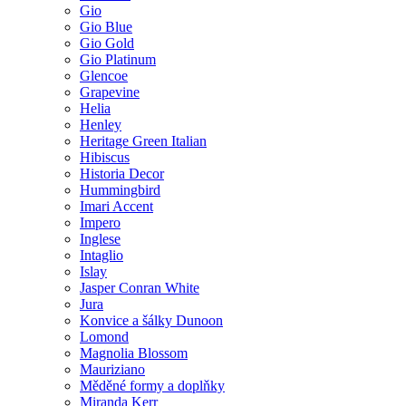
Gio
Gio Blue
Gio Gold
Gio Platinum
Glencoe
Grapevine
Helia
Henley
Heritage Green Italian
Hibiscus
Historia Decor
Hummingbird
Imari Accent
Impero
Inglese
Intaglio
Islay
Jasper Conran White
Jura
Konvice a šálky Dunoon
Lomond
Magnolia Blossom
Mauriziano
Měděné formy a doplňky
Miranda Kerr