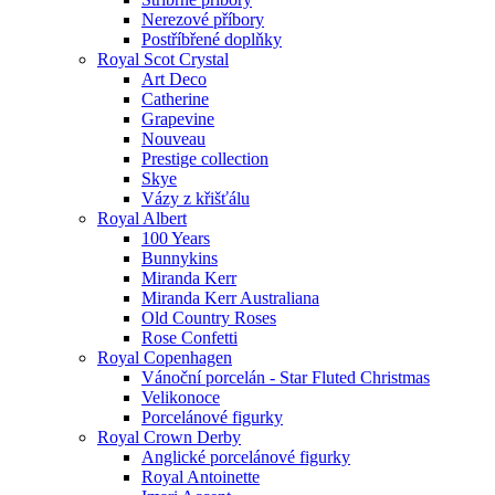
Nerezové příbory
Postříbřené doplňky
Royal Scot Crystal
Art Deco
Catherine
Grapevine
Nouveau
Prestige collection
Skye
Vázy z křišťálu
Royal Albert
100 Years
Bunnykins
Miranda Kerr
Miranda Kerr Australiana
Old Country Roses
Rose Confetti
Royal Copenhagen
Vánoční porcelán - Star Fluted Christmas
Velikonoce
Porcelánové figurky
Royal Crown Derby
Anglické porcelánové figurky
Royal Antoinette