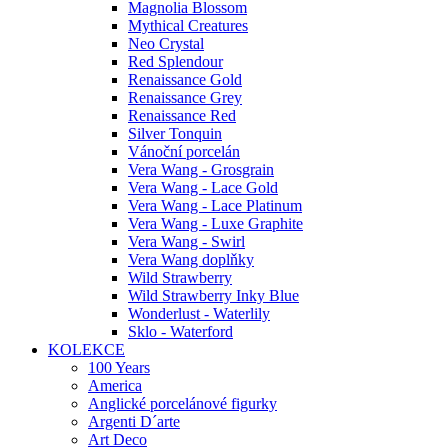
Magnolia Blossom
Mythical Creatures
Neo Crystal
Red Splendour
Renaissance Gold
Renaissance Grey
Renaissance Red
Silver Tonquin
Vánoční porcelán
Vera Wang - Grosgrain
Vera Wang - Lace Gold
Vera Wang - Lace Platinum
Vera Wang - Luxe Graphite
Vera Wang - Swirl
Vera Wang doplňky
Wild Strawberry
Wild Strawberry Inky Blue
Wonderlust - Waterlily
Sklo - Waterford
KOLEKCE
100 Years
America
Anglické porcelánové figurky
Argenti D´arte
Art Deco