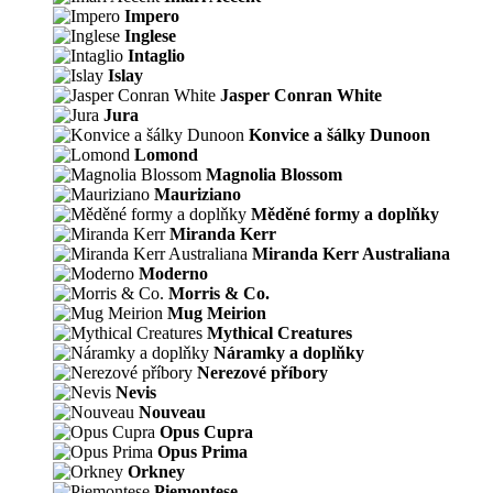
Impero
Inglese
Intaglio
Islay
Jasper Conran White
Jura
Konvice a šálky Dunoon
Lomond
Magnolia Blossom
Mauriziano
Měděné formy a doplňky
Miranda Kerr
Miranda Kerr Australiana
Moderno
Morris & Co.
Mug Meirion
Mythical Creatures
Náramky a doplňky
Nerezové příbory
Nevis
Nouveau
Opus Cupra
Opus Prima
Orkney
Piemontese