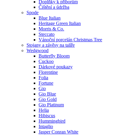
Doplňky k příborům
Čištění a údržba
Spode
Blue Italian
Heritage Green Italian
Morris & Co.
Steccato
Vánoční porcelán Christmas Tree
Stojany a závěsy na talíře
Wedgwood
Butterfly Bloom
Cuckoo
Dárkové poukazy
Florentine
Folia
Fortune
Gio
Gio Blue
Gio Gold
Gio Platinum
Helia
Hibiscus
Hummingbird
Intaglio
Jasper Conran White