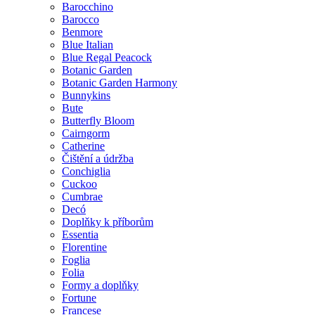
Barocchino
Barocco
Benmore
Blue Italian
Blue Regal Peacock
Botanic Garden
Botanic Garden Harmony
Bunnykins
Bute
Butterfly Bloom
Cairngorm
Catherine
Čištění a údržba
Conchiglia
Cuckoo
Cumbrae
Decó
Doplňky k příborům
Essentia
Florentine
Foglia
Folia
Formy a doplňky
Fortune
Francese