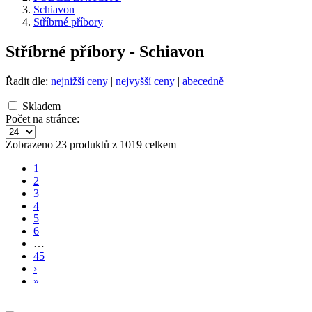
Schiavon
Stříbrné příbory
Stříbrné příbory - Schiavon
Řadit dle:
nejnižší ceny
|
nejvyšší ceny
|
abecedně
Skladem
Počet na stránce:
Zobrazeno 23 produktů z 1019 celkem
1
2
3
4
5
6
…
45
›
»