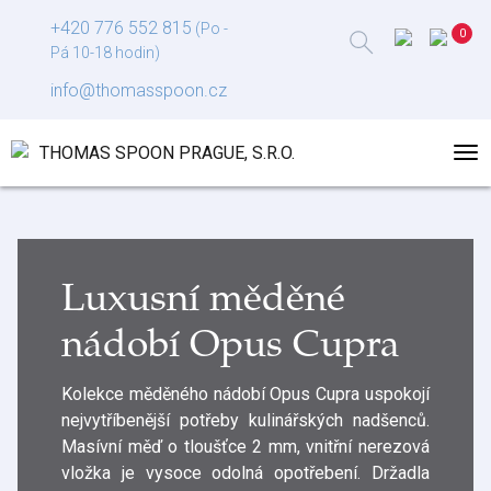
+420 776 552 815
(Po -
Pá 10-18 hodin)
info@thomasspoon.cz
Luxusní měděné
nádobí Opus Cupra
Kolekce měděného nádobí Opus Cupra uspokojí
nejvytříbenější potřeby kulinářských nadšenců.
Masívní měď o tloušťce 2 mm, vnitřní nerezová
vložka je vysoce odolná opotřebení. Držadla