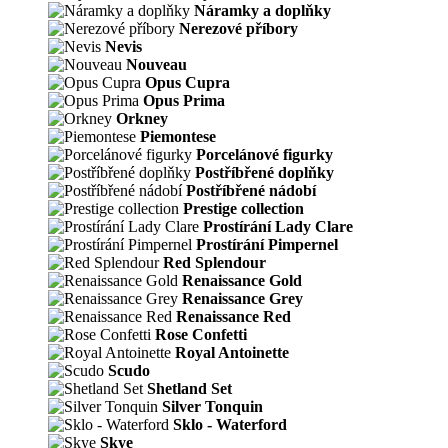
Náramky a doplňky
Nerezové příbory
Nevis
Nouveau
Opus Cupra
Opus Prima
Orkney
Piemontese
Porcelánové figurky
Postříbřené doplňky
Postříbřené nádobí
Prestige collection
Prostírání Lady Clare
Prostírání Pimpernel
Red Splendour
Renaissance Gold
Renaissance Grey
Renaissance Red
Rose Confetti
Royal Antoinette
Scudo
Shetland Set
Silver Tonquin
Sklo - Waterford
Skye