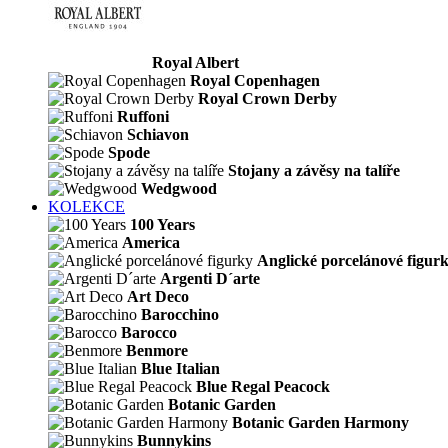
Royal Albert
Royal Copenhagen
Royal Crown Derby
Ruffoni
Schiavon
Spode
Stojany a závěsy na talíře
Wedgwood
KOLEKCE
100 Years
America
Anglické porcelánové figur
Argenti D´arte
Art Deco
Barocchino
Barocco
Benmore
Blue Italian
Blue Regal Peacock
Botanic Garden
Botanic Garden Harmony
Bunnykins