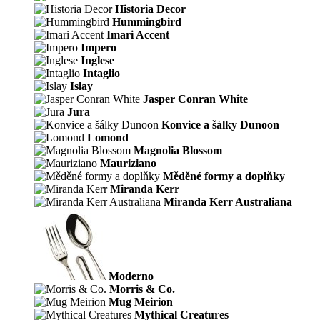
Historia Decor
Hummingbird
Imari Accent
Impero
Inglese
Intaglio
Islay
Jasper Conran White
Jura
Konvice a šálky Dunoon
Lomond
Magnolia Blossom
Mauriziano
Měděné formy a doplňky
Miranda Kerr
Miranda Kerr Australiana
Moderno
Morris & Co.
Mug Meirion
Mythical Creatures