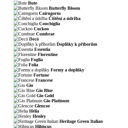
Bute
Butterfly Bloom
Cairngorm
Čištění a údržba
Conchiglia
Cuckoo
Cumbrae
Decó
Doplňky k příborům
Essentia
Florentine
Foglia
Folia
Formy a doplňky
Fortune
Francese
Gio
Gio Blue
Gio Gold
Gio Platinum
Glencoe
Helia
Henley
Heritage Green Italian
Hibiscus