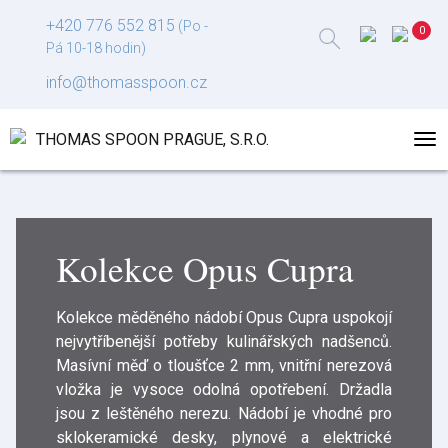
+420 776 552 815
(Po -
Pá 10-18 hodin)
info@thomasspoon.cz
Kolekce Opus Cupra
Kolekce měděného nádobí Opus Cupra uspokojí
nejvytříbenější potřeby kulinářských nadšenců.
Masívní měď o tloušťce 2 mm, vnitřní nerezová
vložka je vysoce odolná opotřebení. Držadla
jsou z leštěného nerezu. Nádobí je vhodné pro
sklokeramické desky, plynové a elektrické