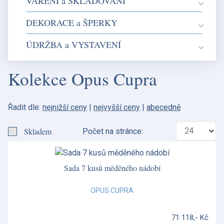
VAŘENÍ a SKLADOVÁNÍ
DEKORACE a ŠPERKY
ÚDRŽBA a VYSTAVENÍ
Kolekce Opus Cupra
Řadit dle:
nejnižší ceny
|
nejvyšší ceny
|
abecedně
Skladem
Počet na stránce:
Sada 7 kusů měděného nádobí
OPUS CUPRA
71 118,- Kč