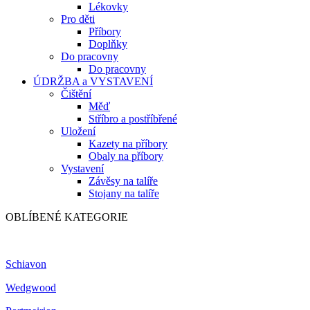
Lékovky
Pro děti
Příbory
Doplňky
Do pracovny
Do pracovny
ÚDRŽBA a VYSTAVENÍ
Čištění
Měď
Stříbro a postříbřené
Uložení
Kazety na příbory
Obaly na příbory
Vystavení
Závěsy na talíře
Stojany na talíře
OBLÍBENÉ KATEGORIE
Schiavon
Wedgwood