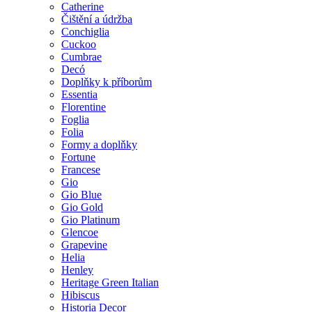
Catherine
Čištění a údržba
Conchiglia
Cuckoo
Cumbrae
Decó
Doplňky k příborům
Essentia
Florentine
Foglia
Folia
Formy a doplňky
Fortune
Francese
Gio
Gio Blue
Gio Gold
Gio Platinum
Glencoe
Grapevine
Helia
Henley
Heritage Green Italian
Hibiscus
Historia Decor