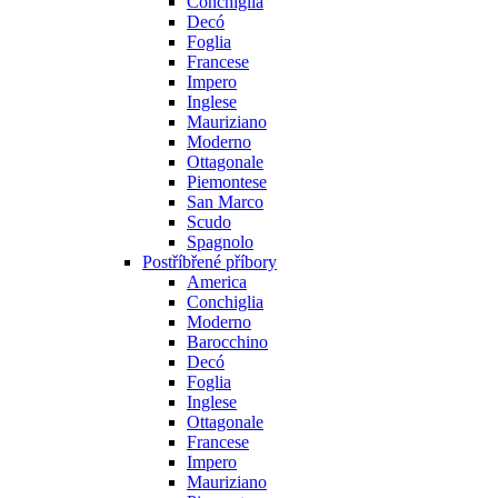
Conchiglia
Decó
Foglia
Francese
Impero
Inglese
Mauriziano
Moderno
Ottagonale
Piemontese
San Marco
Scudo
Spagnolo
Postříbřené příbory
America
Conchiglia
Moderno
Barocchino
Decó
Foglia
Inglese
Ottagonale
Francese
Impero
Mauriziano