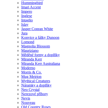
Hummingbird
Imari Accent
Impero
Inglese
Intaglio
Islay
Jasper Conran White
Jura
Konvice a šálky Dunoon
Lomond
Magnolia Blossom
Mauriziano
Měděné formy a doplňky
Miranda Kerr
Miranda Kerr Australiana
Moderno
Morris & Co.
Mug Meirion
Mythical Creatures
Náramky a doplňky
Neo Crystal
Nerezové příbory
Nevis
Nouveau
Old Country Roses