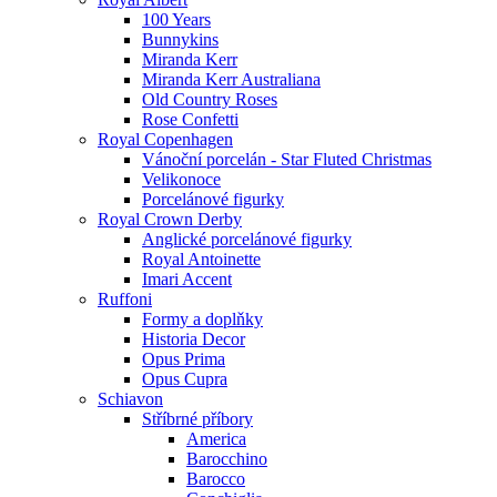
100 Years
Bunnykins
Miranda Kerr
Miranda Kerr Australiana
Old Country Roses
Rose Confetti
Royal Copenhagen
Vánoční porcelán - Star Fluted Christmas
Velikonoce
Porcelánové figurky
Royal Crown Derby
Anglické porcelánové figurky
Royal Antoinette
Imari Accent
Ruffoni
Formy a doplňky
Historia Decor
Opus Prima
Opus Cupra
Schiavon
Stříbrné příbory
America
Barocchino
Barocco