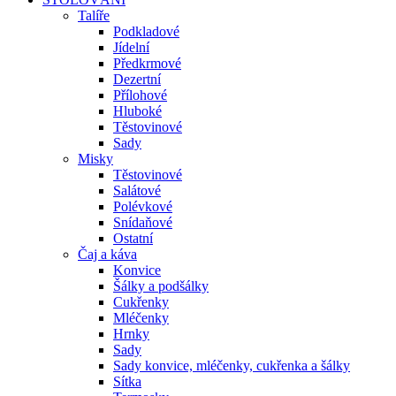
Talíře
Podkladové
Jídelní
Předkrmové
Dezertní
Přílohové
Hluboké
Těstovinové
Sady
Misky
Těstovinové
Salátové
Polévkové
Snídaňové
Ostatní
Čaj a káva
Konvice
Šálky a podšálky
Cukřenky
Mléčenky
Hrnky
Sady
Sady konvice, mléčenky, cukřenka a šálky
Sítka