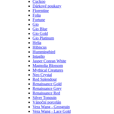
Cuckoo
Dárkové poukazy
Florentine
Folia
Fortune
Gio
Gio Blue
Gio Gold
Gio Platinum
Helia
Hibiscus
Hummingbird
Intaglio
Jasper Conran White
Magnolia Blossom
Mythical Creatures
Neo Crystal
Red Splendour
Renaissance Gold
Renaissance Grey
Renaissance Red
Silver Tonquin
Vánoční porcelán
Vera Wang - Grosgrain
Vera Wang - Lace Gold