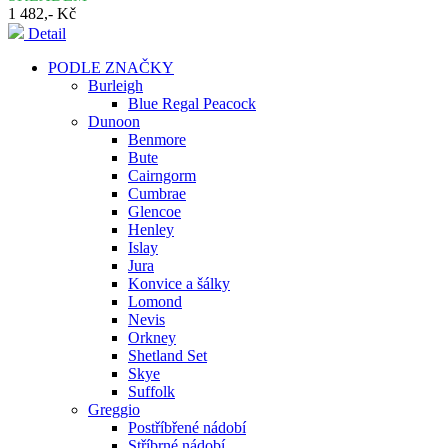
1 482,- Kč
Detail
PODLE ZNAČKY
Burleigh
Blue Regal Peacock
Dunoon
Benmore
Bute
Cairngorm
Cumbrae
Glencoe
Henley
Islay
Jura
Konvice a šálky
Lomond
Nevis
Orkney
Shetland Set
Skye
Suffolk
Greggio
Postříbřené nádobí
Stříbrné nádobí