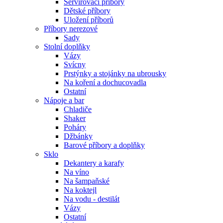
Servírovací příbory
Dětské příbory
Uložení příborů
Příbory nerezové
Sady
Stolní doplňky
Vázy
Svícny
Prstýnky a stojánky na ubrousky
Na koření a dochucovadla
Ostatní
Nápoje a bar
Chladiče
Shaker
Poháry
Džbánky
Barové příbory a doplňky
Sklo
Dekantery a karafy
Na víno
Na šampaňské
Na koktejl
Na vodu - destilát
Vázy
Ostatní