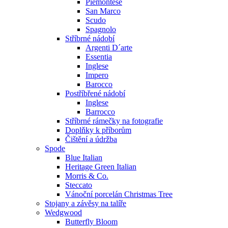
Piemontese
San Marco
Scudo
Spagnolo
Stříbrné nádobí
Argenti D´arte
Essentia
Inglese
Impero
Barocco
Postříbřené nádobí
Inglese
Barrocco
Stříbrné rámečky na fotografie
Doplňky k příborům
Čištění a údržba
Spode
Blue Italian
Heritage Green Italian
Morris & Co.
Steccato
Vánoční porcelán Christmas Tree
Stojany a závěsy na talíře
Wedgwood
Butterfly Bloom