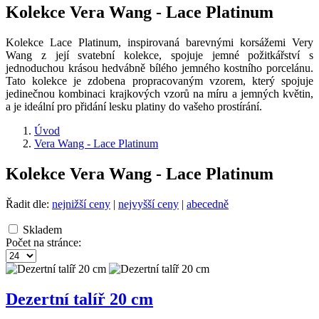
Kolekce Vera Wang - Lace Platinum
Kolekce Lace Platinum, inspirovaná barevnými korsážemi Very
Wang z její svatební kolekce, spojuje jemné požitkářství s
jednoduchou krásou hedvábně bílého jemného kostního porcelánu.
Tato kolekce je zdobena propracovaným vzorem, který spojuje
jedinečnou kombinaci krajkových vzorů na míru a jemných květin,
a je ideální pro přidání lesku platiny do vašeho prostírání.
Úvod
Vera Wang - Lace Platinum
Kolekce Vera Wang - Lace Platinum
Řadit dle:
nejnižší ceny
|
nejvyšší ceny
|
abecedně
Skladem
Počet na stránce:
Dezertní talíř 20 cm