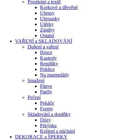
Prostírání a textil
Korkové a dřevěné
Ubrusy
Ubrousky
Utěrky
Zástěry
Ostatní
VAŘENÍ a SKLADOVÁNÍ
Dušení a vaření
Hrnce
Kastroly
Rendlíky
Poklice
Na marmelády
Smažení
Pánve
Paelly
Pečení
Pekáče
Formy
Skladování a doplňky
Dózy
Prkýnka
Krájení a míchání
DEKORACE a ŠPERKY