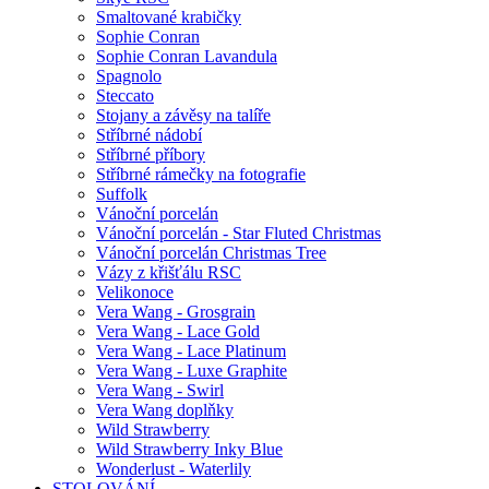
Smaltované krabičky
Sophie Conran
Sophie Conran Lavandula
Spagnolo
Steccato
Stojany a závěsy na talíře
Stříbrné nádobí
Stříbrné příbory
Stříbrné rámečky na fotografie
Suffolk
Vánoční porcelán
Vánoční porcelán - Star Fluted Christmas
Vánoční porcelán Christmas Tree
Vázy z křišťálu RSC
Velikonoce
Vera Wang - Grosgrain
Vera Wang - Lace Gold
Vera Wang - Lace Platinum
Vera Wang - Luxe Graphite
Vera Wang - Swirl
Vera Wang doplňky
Wild Strawberry
Wild Strawberry Inky Blue
Wonderlust - Waterlily
STOLOVÁNÍ