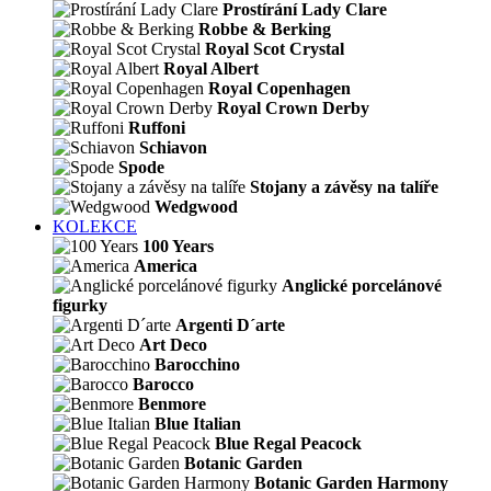
Prostírání Lady Clare
Robbe & Berking
Royal Scot Crystal
Royal Albert
Royal Copenhagen
Royal Crown Derby
Ruffoni
Schiavon
Spode
Stojany a závěsy na talíře
Wedgwood
KOLEKCE
100 Years
America
Anglické porcelánové
figurky
Argenti D´arte
Art Deco
Barocchino
Barocco
Benmore
Blue Italian
Blue Regal Peacock
Botanic Garden
Botanic Garden Harmony