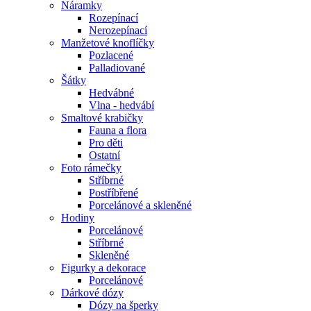
Náramky
Rozepínací
Nerozepínací
Manžetové knoflíčky
Pozlacené
Palladiované
Šátky
Hedvábné
Vlna - hedvábí
Smaltové krabičky
Fauna a flora
Pro děti
Ostatní
Foto rámečky
Stříbrné
Postříbřené
Porcelánové a skleněné
Hodiny
Porcelánové
Stříbrné
Skleněné
Figurky a dekorace
Porcelánové
Dárkové dózy
Dózy na šperky