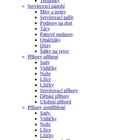
Termosky
Servírovací nádobí
Mísy a teriny
Servírovací talíře
Podnosy na dort
Tácy
Patrové podnosy
Omáčníky
Dózy
Šálky na vejce
Příbory stříbrné
Sady
Vidličky
Nože
Lžíce
Lžičky
Servírovací příbory
Dětské příbory
Uložení příborů
Příbory postříbřené
Sady.
Vidličky
Nože
Lžíce
Lžičky