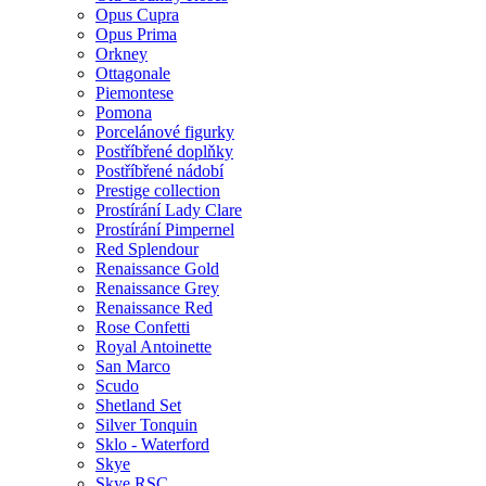
Opus Cupra
Opus Prima
Orkney
Ottagonale
Piemontese
Pomona
Porcelánové figurky
Postříbřené doplňky
Postříbřené nádobí
Prestige collection
Prostírání Lady Clare
Prostírání Pimpernel
Red Splendour
Renaissance Gold
Renaissance Grey
Renaissance Red
Rose Confetti
Royal Antoinette
San Marco
Scudo
Shetland Set
Silver Tonquin
Sklo - Waterford
Skye
Skye RSC