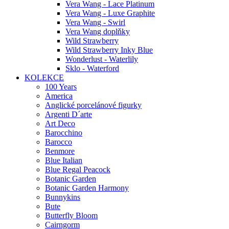
Vera Wang - Lace Platinum
Vera Wang - Luxe Graphite
Vera Wang - Swirl
Vera Wang doplňky
Wild Strawberry
Wild Strawberry Inky Blue
Wonderlust - Waterlily
Sklo - Waterford
KOLEKCE
100 Years
America
Anglické porcelánové figurky
Argenti D´arte
Art Deco
Barocchino
Barocco
Benmore
Blue Italian
Blue Regal Peacock
Botanic Garden
Botanic Garden Harmony
Bunnykins
Bute
Butterfly Bloom
Cairngorm