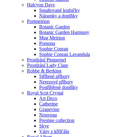
Halcyon Days
Smaltované krabičky
Náramky a doplňky
Portmeirion
Botanic Garden
Botanic Garden Harmony
Mug Meirion
Pomona
Sophie Conran
Sophie Conran Lavandula
Prostírání Pimpernel
Prostírání Lady Clare
Robbe & Berking
Stříbrné příbory
Nerezové příbory
Postříbřené doplňky
Royal Scot Crystal
Art Deco
Catherine
Grapevine
Nouveau
Prestige collection
Skye
Vázy z křišťálu
Royal Albert