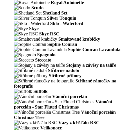
Royal Antoinette
Scudo
Shetland Set
Silver Tonquin
Sklo - Waterford
Skye
Skye RSC
Smaltované krabičky
Sophie Conran
Sophie Conran Lavandula
Spagnolo
Steccato
Stojany a závěsy na talíře
Stříbrné nádobí
Stříbrné příbory
Stříbrné rámečky na
fotografie
Suffolk
Vánoční porcelán
Vánoční
porcelán - Star Fluted Christmas
Vánoční porcelán
Christmas Tree
Vázy z křišťálu RSC
Velikonoce