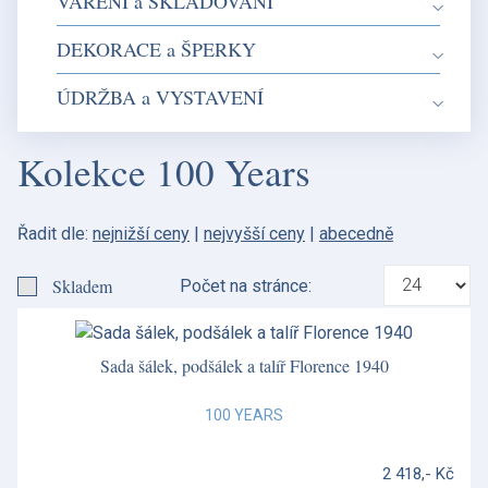
VAŘENÍ a SKLADOVÁNÍ
DEKORACE a ŠPERKY
ÚDRŽBA a VYSTAVENÍ
Kolekce 100 Years
Řadit dle:
nejnižší ceny
|
nejvyšší ceny
|
abecedně
Skladem
Počet na stránce:
Sada šálek, podšálek a talíř Florence 1940
100 YEARS
2 418,- Kč