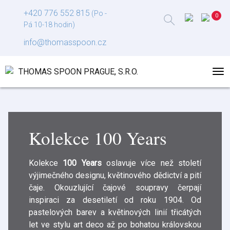
+420 776 552 815
(Po -
Pá 10-18 hodin)
info@thomasspoon.cz
Kolekce 100 Years
Kolekce
100 Years
oslavuje více než století
výjimečného designu, květinového dědictví a pití
čaje. Okouzlující čajové soupravy čerpají
inspiraci za desetiletí od roku 1904. Od
pastelových barev a květinových linií třicátých
let ve stylu art deco až po bohatou královskou