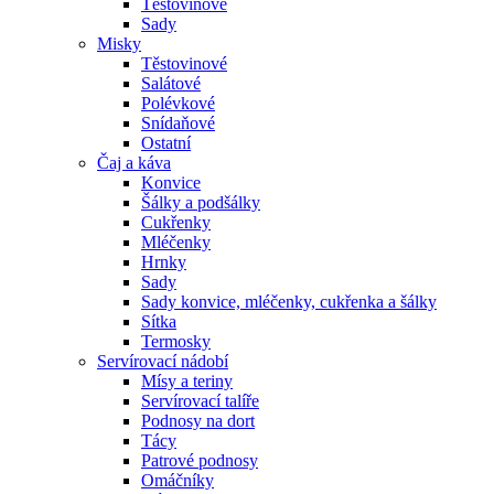
Těstovinové
Sady
Misky
Těstovinové
Salátové
Polévkové
Snídaňové
Ostatní
Čaj a káva
Konvice
Šálky a podšálky
Cukřenky
Mléčenky
Hrnky
Sady
Sady konvice, mléčenky, cukřenka a šálky
Sítka
Termosky
Servírovací nádobí
Mísy a teriny
Servírovací talíře
Podnosy na dort
Tácy
Patrové podnosy
Omáčníky