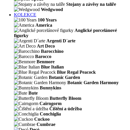
Stojany a závěsy na talíře
Wedgwood
KOLEKCE
100 Years
America
Anglické porcelánové
figurky
Argenti D´arte
Art Deco
Barocchino
Barocco
Benmore
Blue Italian
Blue Regal Peacock
Botanic Garden
Botanic Garden Harmony
Bunnykins
Bute
Butterfly Bloom
Cairngorm
Čištění a údržba
Conchiglia
Cuckoo
Cumbrae
Decó