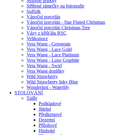
Stříbrné příbory
Stříbrné rámečky na fotografie
Suffolk
Vánoční porcelán
Vánoční porcelán - Star Fluted Christmas
Vánoční porcelán Christmas Tree
Vázy z křišťálu RSC
Velikonoce
Vera Wang - Grosgrain
Vera Wang - Lace Gold
Vera Wang - Lace Platinum
Vera Wang - Luxe Graphite
Vera Wang - Swirl
Vera Wang doplňky
Wild Strawberry
Wild Strawberry Inky Blue
Wonderlust - Waterlily
STOLOVÁNÍ
Talíře
Podkladové
Jídelní
Předkrmové
Dezertní
Přílohové
Hluboké