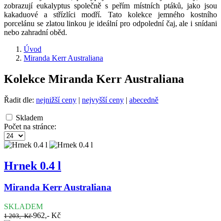
zobrazují eukalyptus společně s peřím místních ptáků, jako jsou
kakaduové a střízlíci modří. Tato kolekce jemného kostního
porcelánu se zlatou linkou je ideální pro odpolední čaj, ale i snídani
nebo zahradní oběd.
Úvod
Miranda Kerr Australiana
Kolekce Miranda Kerr Australiana
Řadit dle:
nejnižší ceny
|
nejvyšší ceny
|
abecedně
Skladem
Počet na stránce:
Hrnek 0.4 l
Miranda Kerr Australiana
SKLADEM
962,- Kč
1 203,- Kč