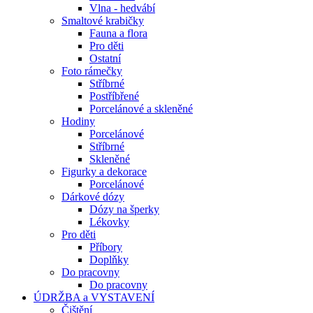
Vlna - hedvábí
Smaltové krabičky
Fauna a flora
Pro děti
Ostatní
Foto rámečky
Stříbrné
Postříbřené
Porcelánové a skleněné
Hodiny
Porcelánové
Stříbrné
Skleněné
Figurky a dekorace
Porcelánové
Dárkové dózy
Dózy na šperky
Lékovky
Pro děti
Příbory
Doplňky
Do pracovny
Do pracovny
ÚDRŽBA a VYSTAVENÍ
Čištění