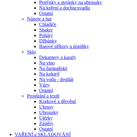
Prstýnky a stojánky na ubrousky
Na koření a dochucovadla
Ostatní
Nápoje a bar
Chladiče
Shaker
Poháry
Džbánky
Barové příbory a doplňky
Sklo
Dekantery a karafy
Na víno
Na šampaňské
Na koktejl
Na vodu - destilát
Vázy
Ostatní
Prostírání a textil
Korkové a dřevěné
Ubrusy
Ubrousky
Utěrky
Zástěry
Ostatní
VAŘENÍ a SKLADOVÁNÍ