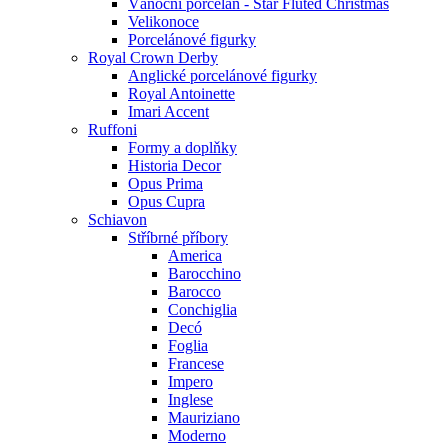
Vánoční porcelán - Star Fluted Christmas
Velikonoce
Porcelánové figurky
Royal Crown Derby
Anglické porcelánové figurky
Royal Antoinette
Imari Accent
Ruffoni
Formy a doplňky
Historia Decor
Opus Prima
Opus Cupra
Schiavon
Stříbrné příbory
America
Barocchino
Barocco
Conchiglia
Decó
Foglia
Francese
Impero
Inglese
Mauriziano
Moderno