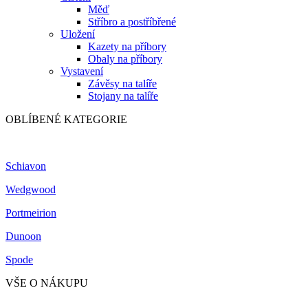
Měď
Stříbro a postříbřené
Uložení
Kazety na příbory
Obaly na příbory
Vystavení
Závěsy na talíře
Stojany na talíře
OBLÍBENÉ KATEGORIE
Schiavon
Wedgwood
Portmeirion
Dunoon
Spode
VŠE O NÁKUPU