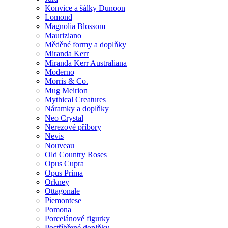
Konvice a šálky Dunoon
Lomond
Magnolia Blossom
Mauriziano
Měděné formy a doplňky
Miranda Kerr
Miranda Kerr Australiana
Moderno
Morris & Co.
Mug Meirion
Mythical Creatures
Náramky a doplňky
Neo Crystal
Nerezové příbory
Nevis
Nouveau
Old Country Roses
Opus Cupra
Opus Prima
Orkney
Ottagonale
Piemontese
Pomona
Porcelánové figurky
Postříbřené doplňky