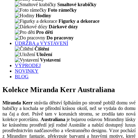
Smaltové krabičky
Foto rámečky
Hodiny
Figurky a dekorace
Dárkové dózy
Pro děti
Do pracovny
ÚDRŽBA a VYSTAVENÍ
Čištění
Uložení
Vystavení
VÝPRODEJ
NOVINKY
BLOG
Kolekce Miranda Kerr Australiana
Miranda Kerr
strávila dětství šplháním po stromě poblíž domu své
babičky a kochala se přírodní krásou okolí, než se vydala do domu
na čaj a dort. Právě tam v korunách stromu, se zrodila tato nová
kolekce porcelánu.
Australiana
je bujarou oslavou Mirandiny lásky
ke krásnému prostředí její rodné Austrálie a nabízí dostupný luxus
prostřednictvím nadčasového a všestranného designu. Vzor pochází
z Mirandiny fantazie, překypuje barvami a hravými motivy, které