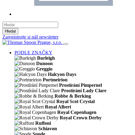
Hledat
Zaregistrujte si náš newsletter
PODLE ZNAČKY
Burleigh
Dunoon
Greggio
Halcyon Days
Portmeirion
Prostírání Pimpernel
Prostírání Lady Clare
Robbe & Berking
Royal Scot Crystal
Royal Albert
Royal Copenhagen
Royal Crown Derby
Ruffoni
Schiavon
Spode