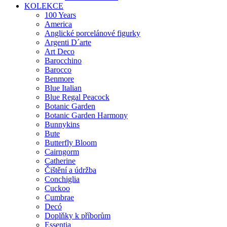
KOLEKCE
100 Years
America
Anglické porcelánové figurky
Argenti D´arte
Art Deco
Barocchino
Barocco
Benmore
Blue Italian
Blue Regal Peacock
Botanic Garden
Botanic Garden Harmony
Bunnykins
Bute
Butterfly Bloom
Cairngorm
Catherine
Čištění a údržba
Conchiglia
Cuckoo
Cumbrae
Decó
Doplňky k příborům
Essentia