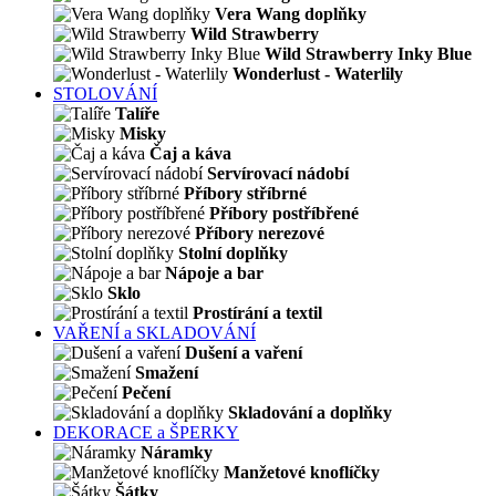
Vera Wang doplňky
Wild Strawberry
Wild Strawberry Inky Blue
Wonderlust - Waterlily
STOLOVÁNÍ
Talíře
Misky
Čaj a káva
Servírovací nádobí
Příbory stříbrné
Příbory postříbřené
Příbory nerezové
Stolní doplňky
Nápoje a bar
Sklo
Prostírání a textil
VAŘENÍ a SKLADOVÁNÍ
Dušení a vaření
Smažení
Pečení
Skladování a doplňky
DEKORACE a ŠPERKY
Náramky
Manžetové knoflíčky
Šátky