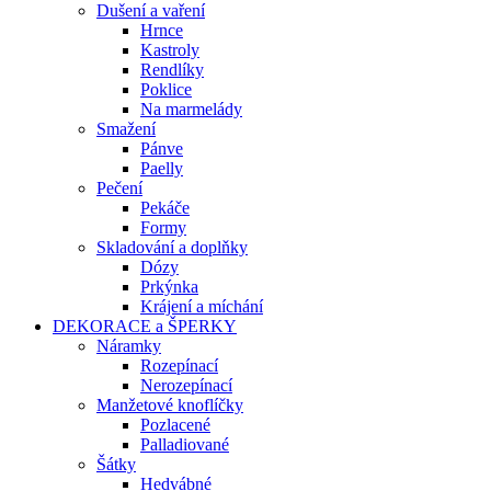
Dušení a vaření
Hrnce
Kastroly
Rendlíky
Poklice
Na marmelády
Smažení
Pánve
Paelly
Pečení
Pekáče
Formy
Skladování a doplňky
Dózy
Prkýnka
Krájení a míchání
DEKORACE a ŠPERKY
Náramky
Rozepínací
Nerozepínací
Manžetové knoflíčky
Pozlacené
Palladiované
Šátky
Hedvábné