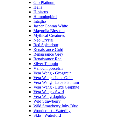
Gio Platinum
Helia
Hibiscus
Hummingbird
Intaglio
Jasper Conran White
Magnolia Blossom
Mythical Creatures
Neo Crystal
Red Splendour
Renaissance Gold
Renaissance Grey
Renaissance Red
Silver Tonquin
Vánoční porcelán
Vera Wang - Grosgrain
Vera Wang - Lace Gold
Vera Wang - Lace Platinum
Vera Wang - Luxe Graphite
Vera Wang - Swirl
Vera Wang doplňky
Wild Strawberry
Wild Strawberry Inky Blue
Wonderlust - Waterlily
Sklo - Waterford