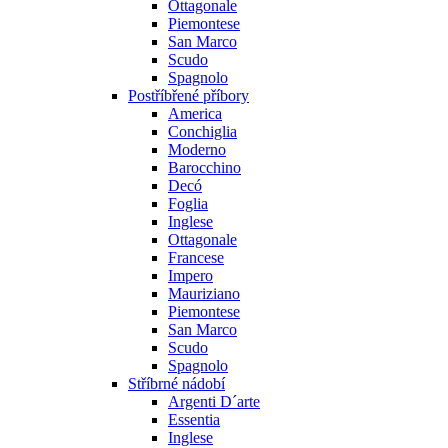
Ottagonale
Piemontese
San Marco
Scudo
Spagnolo
Postříbřené příbory
America
Conchiglia
Moderno
Barocchino
Decó
Foglia
Inglese
Ottagonale
Francese
Impero
Mauriziano
Piemontese
San Marco
Scudo
Spagnolo
Stříbrné nádobí
Argenti D´arte
Essentia
Inglese