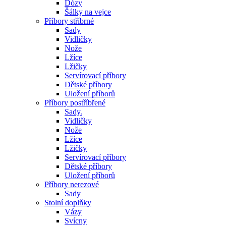
Dózy
Šálky na vejce
Příbory stříbrné
Sady
Vidličky
Nože
Lžíce
Lžičky
Servírovací příbory
Dětské příbory
Uložení příborů
Příbory postříbřené
Sady.
Vidličky
Nože
Lžíce
Lžičky
Servírovací příbory
Dětské příbory
Uložení příborů
Příbory nerezové
Sady
Stolní doplňky
Vázy
Svícny