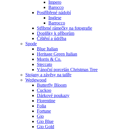
Impero
Barocco
Postříbřené nádobí
Inglese
Barrocco
Stříbrné rámečky na fotografie
Doplňky k příborům
Čištění a údržba
Spode
Blue Italian
Heritage Green Italian
Morris & Co.
Steccato
Vánoční porcelán Christmas Tree
Stojany a závěsy na talíře
Wedgwood
Butterfly Bloom
Cuckoo
Dárkové poukazy
Florentine
Folia
Fortune
Gio
Gio Blue
Gio Gold