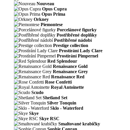
Nouveau
Opus Cupra
Opus Prima
Orkney
Piemontese
Porcelánové figurky
Postříbřené doplňky
Postříbřené nádobí
Prestige collection
Prostírání Lady Clare
Prostírání Pimpernel
Red Splendour
Renaissance Gold
Renaissance Grey
Renaissance Red
Rose Confetti
Royal Antoinette
Scudo
Shetland Set
Silver Tonquin
Sklo - Waterford
Skye
Skye RSC
Smaltované krabičky
Sophie Conran