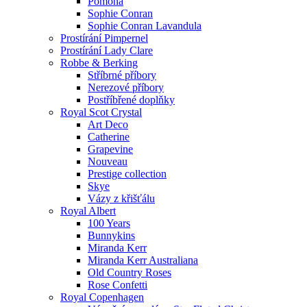
Pomona
Sophie Conran
Sophie Conran Lavandula
Prostírání Pimpernel
Prostírání Lady Clare
Robbe & Berking
Stříbrné příbory
Nerezové příbory
Postříbřené doplňky
Royal Scot Crystal
Art Deco
Catherine
Grapevine
Nouveau
Prestige collection
Skye
Vázy z křišťálu
Royal Albert
100 Years
Bunnykins
Miranda Kerr
Miranda Kerr Australiana
Old Country Roses
Rose Confetti
Royal Copenhagen