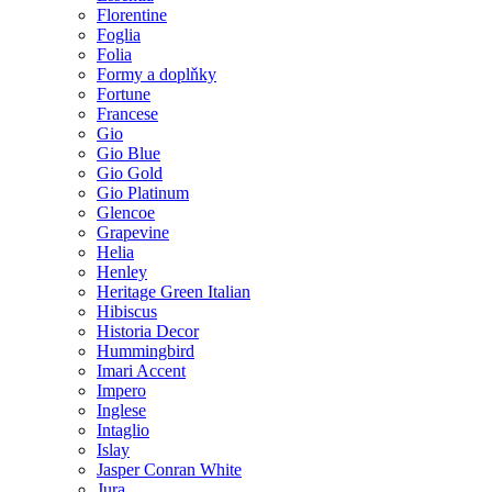
Florentine
Foglia
Folia
Formy a doplňky
Fortune
Francese
Gio
Gio Blue
Gio Gold
Gio Platinum
Glencoe
Grapevine
Helia
Henley
Heritage Green Italian
Hibiscus
Historia Decor
Hummingbird
Imari Accent
Impero
Inglese
Intaglio
Islay
Jasper Conran White
Jura