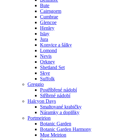
Bute
Cairngorm
Cumbrae
Glencoe
Henley
Islay
Jura
Konvice a šálky
Lomond
Nevis
Orkney
Shetland Set
Skye
Suffolk
Greggio
Postříbřené nádobí
Stříbrné nádobí
Halcyon Days
Smaltované krabičky
Náramky a doplňky
Portmeirion
Botanic Garden
Botanic Garden Harmony
Mug Meirion