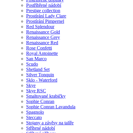
Postříbřené nádobí
Prestige collection
Prostírání Lady Clare
Prostírání Pimpernel
Red Splendour
Renaissance Gold
Renaissance Grey
Renaissance Red
Rose Confetti
Royal Antoinette
San Marco
Scudo
Shetland Set
Silver Tonquin
Sklo - Waterford
Skye
Skye RSC
Smaltované krabičky
Sophie Conran
Sophie Conran Lavandula
Spagnolo
Steccato
Stojany a závěsy na talíře
Stříbrné nádobí