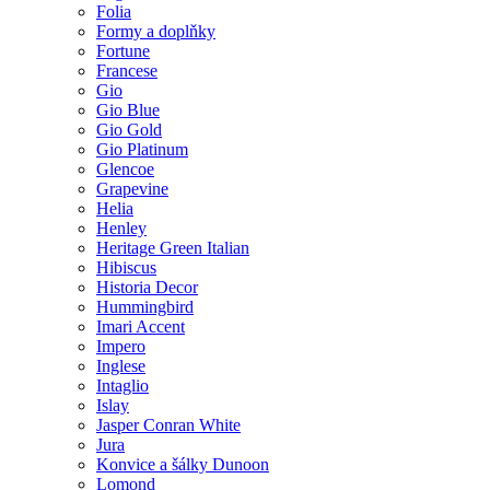
Folia
Formy a doplňky
Fortune
Francese
Gio
Gio Blue
Gio Gold
Gio Platinum
Glencoe
Grapevine
Helia
Henley
Heritage Green Italian
Hibiscus
Historia Decor
Hummingbird
Imari Accent
Impero
Inglese
Intaglio
Islay
Jasper Conran White
Jura
Konvice a šálky Dunoon
Lomond