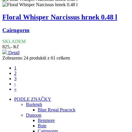
Floral Whisper Narcissus hrnek 0.48 l
Cairngorm
SKLADEM
825,- Kč
Detail
Zobrazeno 24 produktů z 61 celkem
1
2
3
›
»
PODLE ZNAČKY
Burleigh
Blue Regal Peacock
Dunoon
Benmore
Bute
Cairngorm