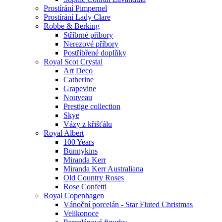
Prostírání Pimpernel
Prostírání Lady Clare
Robbe & Berking
Stříbrné příbory
Nerezové příbory
Postříbřené doplňky
Royal Scot Crystal
Art Deco
Catherine
Grapevine
Nouveau
Prestige collection
Skye
Vázy z křišťálu
Royal Albert
100 Years
Bunnykins
Miranda Kerr
Miranda Kerr Australiana
Old Country Roses
Rose Confetti
Royal Copenhagen
Vánoční porcelán - Star Fluted Christmas
Velikonoce