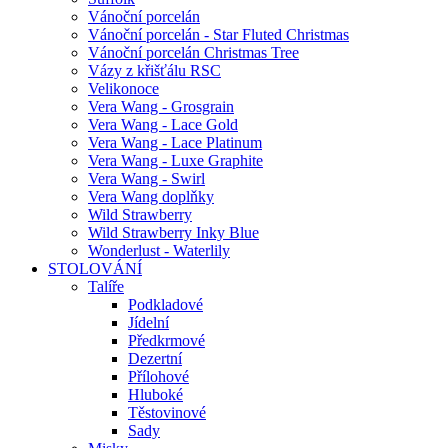
Vánoční porcelán
Vánoční porcelán - Star Fluted Christmas
Vánoční porcelán Christmas Tree
Vázy z křišťálu RSC
Velikonoce
Vera Wang - Grosgrain
Vera Wang - Lace Gold
Vera Wang - Lace Platinum
Vera Wang - Luxe Graphite
Vera Wang - Swirl
Vera Wang doplňky
Wild Strawberry
Wild Strawberry Inky Blue
Wonderlust - Waterlily
STOLOVÁNÍ
Talíře
Podkladové
Jídelní
Předkrmové
Dezertní
Přílohové
Hluboké
Těstovinové
Sady