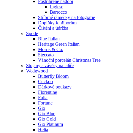
Postříbřené nádobí
Inglese
Barrocco
Stříbrné rámečky na fotografie
Doplňky k příborům
Čištění a údržba
Spode
Blue Italian
Heritage Green Italian
Morris & Co.
Steccato
Vánoční porcelán Christmas Tree
Stojany a závěsy na talíře
Wedgwood
Butterfly Bloom
Cuckoo
Dárkové poukazy
Florentine
Folia
Fortune
Gio
Gio Blue
Gio Gold
Gio Platinum
Helia