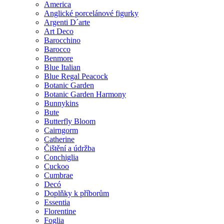
America
Anglické porcelánové figurky
Argenti D´arte
Art Deco
Barocchino
Barocco
Benmore
Blue Italian
Blue Regal Peacock
Botanic Garden
Botanic Garden Harmony
Bunnykins
Bute
Butterfly Bloom
Cairngorm
Catherine
Čištění a údržba
Conchiglia
Cuckoo
Cumbrae
Decó
Doplňky k příborům
Essentia
Florentine
Foglia