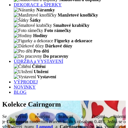
DEKORACE a ŠPERKY
Náramky
Manžetové knoflíčky
Šátky
Smaltové krabičky
Foto rámečky
Hodiny
Figurky a dekorace
Dárkové dózy
Pro děti
Do pracovny
ÚDRŽBA a VYSTAVENÍ
Čištění
Uložení
Vystavení
VÝPRODEJ
NOVINKY
BLOG
Kolekce Cairngorm
Se svými rovnými hranami a čistými liniemi
je
Cairngorm
moderním tvarem hrnku s obsahem 0.48 l. Jedná se o
větší verzi tvaru
Lomond
a
Cairngorm
může být vynikajícím