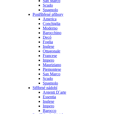
San Marco
Scudo
Spagnolo
Postříbřené příbory
America
Conchiglia
Moderno
Barocchino
Decó
Foglia
Inglese
Ottagonale
Francese
Impero
Mauriziano
Piemontese
San Marco
Scudo
Spagnolo
Stříbrné nádobí
Argenti D´arte
Essentia
Inglese
Impero
Barocco