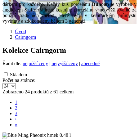
dárkem pro každého. Každý kus porcelánu
Dunoon
je vyroben v
anglickém Staffordshire z kostního porcelánu v nejvyšší kvalitě za
použití tradičních metod, které byly v keramickém průmyslu
vyvinuty a zdokonaleny během 3 generací.
Úvod
Cairngorm
Kolekce Cairngorm
Řadit dle:
nejnižší ceny
|
nejvyšší ceny
|
abecedně
Skladem
Počet na stránce:
Zobrazeno 24 produktů z 61 celkem
1
2
3
›
»