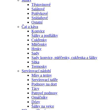
Misky
Těstovinové
Salátové
Polévkové
Snídaňové
Ostatní
Čaj a káva
Konvice
Šálky a podšálky
Cukřenky
Mléčenky
Hrnky
Sady
Sady konvice, mléčenky, cukřenka a šálky
Sítka
Termosky
Servírovací nádobí
Mísy a teriny
Servírovací talíře
Podnosy na dort
Tácy
Patrové podnosy
Omáčníky
Dózy
Šálky na vejce