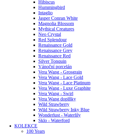
Hibiscus
Hummingbird
Intaglio
Jasper Conran White
Magnolia Blossom
Mythical Creatures
Neo Crystal
Red Splendour
Renaissance Gold
Renaissance Grey
Renaissance Red
Silver Tonquin
Vánoční porcelán
Vera Wang - Grosgrain
Vera Wang - Lace Gold
Vera Wang - Lace Platinum
Vera Wang - Luxe Graphite
Vera Wang - Swirl
Vera Wang doplňky
Wild Strawberry
Wild Strawberry Inky Blue
Wonderlust - Waterlily
Sklo - Waterford
KOLEKCE
100 Years