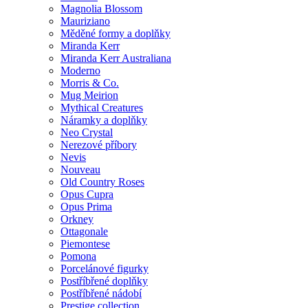
Magnolia Blossom
Mauriziano
Měděné formy a doplňky
Miranda Kerr
Miranda Kerr Australiana
Moderno
Morris & Co.
Mug Meirion
Mythical Creatures
Náramky a doplňky
Neo Crystal
Nerezové příbory
Nevis
Nouveau
Old Country Roses
Opus Cupra
Opus Prima
Orkney
Ottagonale
Piemontese
Pomona
Porcelánové figurky
Postříbřené doplňky
Postříbřené nádobí
Prestige collection