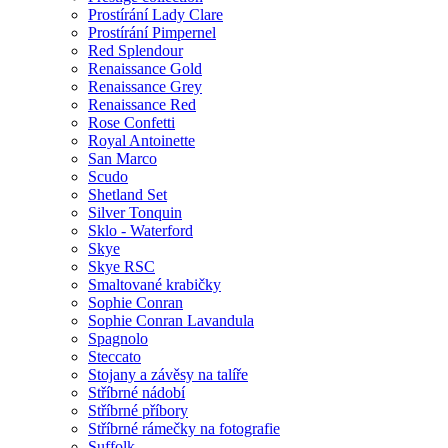
Prostírání Lady Clare
Prostírání Pimpernel
Red Splendour
Renaissance Gold
Renaissance Grey
Renaissance Red
Rose Confetti
Royal Antoinette
San Marco
Scudo
Shetland Set
Silver Tonquin
Sklo - Waterford
Skye
Skye RSC
Smaltované krabičky
Sophie Conran
Sophie Conran Lavandula
Spagnolo
Steccato
Stojany a závěsy na talíře
Stříbrné nádobí
Stříbrné příbory
Stříbrné rámečky na fotografie
Suffolk