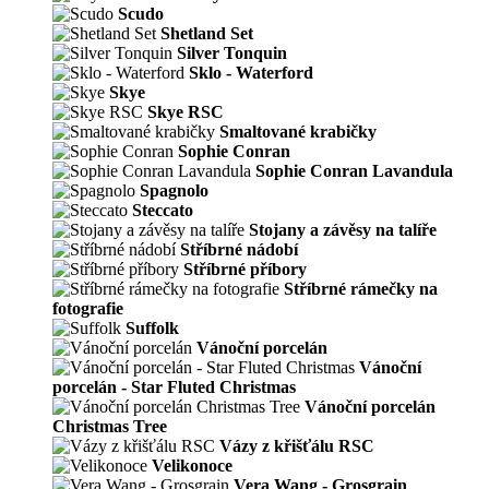
Scudo
Shetland Set
Silver Tonquin
Sklo - Waterford
Skye
Skye RSC
Smaltované krabičky
Sophie Conran
Sophie Conran Lavandula
Spagnolo
Steccato
Stojany a závěsy na talíře
Stříbrné nádobí
Stříbrné příbory
Stříbrné rámečky na
fotografie
Suffolk
Vánoční porcelán
Vánoční
porcelán - Star Fluted Christmas
Vánoční porcelán
Christmas Tree
Vázy z křišťálu RSC
Velikonoce
Vera Wang - Grosgrain