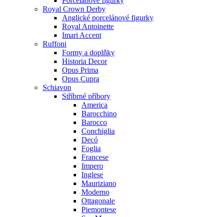
Porcelánové figurky
Royal Crown Derby
Anglické porcelánové figurky
Royal Antoinette
Imari Accent
Ruffoni
Formy a doplňky
Historia Decor
Opus Prima
Opus Cupra
Schiavon
Stříbrné příbory
America
Barocchino
Barocco
Conchiglia
Decó
Foglia
Francese
Impero
Inglese
Mauriziano
Moderno
Ottagonale
Piemontese