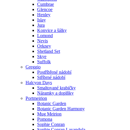
Cumbrae
Glencoe
Henley
Islay
Jura
Konvice a šálky
Lomond
Nevis
Orkney
Shetland Set
Skye
Suffolk
Greggio
Postříbřené nádobí
Stříbrné nádobí
Halcyon Days
Smaltované krabičky
Náramky a doplňky
Portmeirion
Botanic Garden
Botanic Garden Harmony
Mug Meirion
Pomona
Sophie Conran
Sophie Conran Lavandula