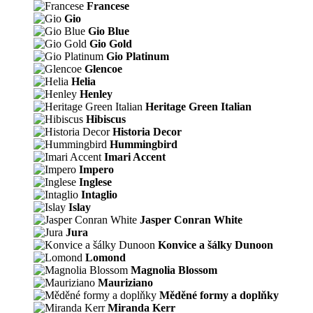
Francese
Gio
Gio Blue
Gio Gold
Gio Platinum
Glencoe
Helia
Henley
Heritage Green Italian
Hibiscus
Historia Decor
Hummingbird
Imari Accent
Impero
Inglese
Intaglio
Islay
Jasper Conran White
Jura
Konvice a šálky Dunoon
Lomond
Magnolia Blossom
Mauriziano
Měděné formy a doplňky
Miranda Kerr