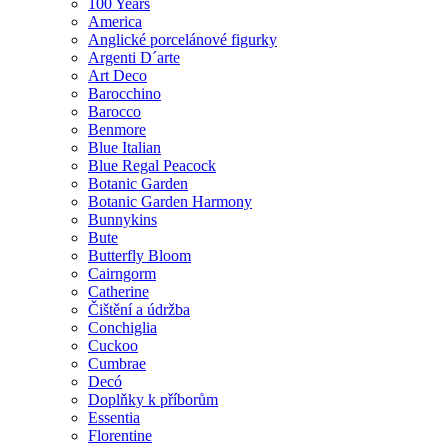
100 Years
America
Anglické porcelánové figurky
Argenti D´arte
Art Deco
Barocchino
Barocco
Benmore
Blue Italian
Blue Regal Peacock
Botanic Garden
Botanic Garden Harmony
Bunnykins
Bute
Butterfly Bloom
Cairngorm
Catherine
Čištění a údržba
Conchiglia
Cuckoo
Cumbrae
Decó
Doplňky k příborům
Essentia
Florentine