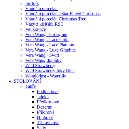
Suffolk
Vánoční porcelán
Vánoční porcelán - Star Fluted Christmas
Vánoční porcelán Christmas Tree
Vázy z křišťálu RSC
Velikonoce
Vera Wang - Grosgrain
Vera Wang - Lace Gold
Vera Wang - Lace Platinum
Vera Wang - Luxe Graphite
Vera Wang - Swirl
Vera Wang doplňky
Wild Strawberry
Wild Strawberry Inky Blue
Wonderlust - Waterlily
STOLOVÁNÍ
Talíře
Podkladové
Jídelní
Předkrmové
Dezertní
Přílohové
Hluboké
Těstovinové
Sady