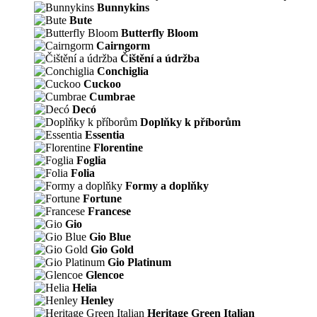
Bunnykins
Bute
Butterfly Bloom
Cairngorm
Čištění a údržba
Conchiglia
Cuckoo
Cumbrae
Decó
Doplňky k příborům
Essentia
Florentine
Foglia
Folia
Formy a doplňky
Fortune
Francese
Gio
Gio Blue
Gio Gold
Gio Platinum
Glencoe
Helia
Henley
Heritage Green Italian