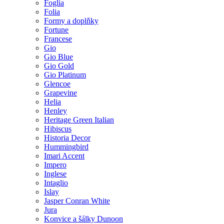
Foglia
Folia
Formy a doplňky
Fortune
Francese
Gio
Gio Blue
Gio Gold
Gio Platinum
Glencoe
Grapevine
Helia
Henley
Heritage Green Italian
Hibiscus
Historia Decor
Hummingbird
Imari Accent
Impero
Inglese
Intaglio
Islay
Jasper Conran White
Jura
Konvice a šálky Dunoon