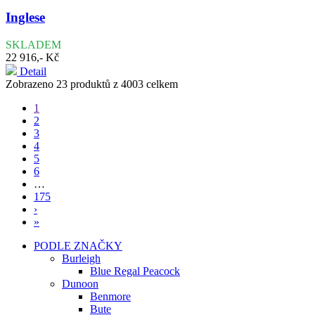
Inglese
SKLADEM
22 916,- Kč
Detail
Zobrazeno 23 produktů z 4003 celkem
1
2
3
4
5
6
…
175
›
»
PODLE ZNAČKY
Burleigh
Blue Regal Peacock
Dunoon
Benmore
Bute