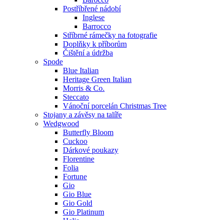
Postříbřené nádobí
Inglese
Barrocco
Stříbrné rámečky na fotografie
Doplňky k příborům
Čištění a údržba
Spode
Blue Italian
Heritage Green Italian
Morris & Co.
Steccato
Vánoční porcelán Christmas Tree
Stojany a závěsy na talíře
Wedgwood
Butterfly Bloom
Cuckoo
Dárkové poukazy
Florentine
Folia
Fortune
Gio
Gio Blue
Gio Gold
Gio Platinum