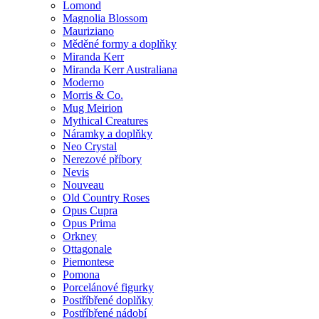
Lomond
Magnolia Blossom
Mauriziano
Měděné formy a doplňky
Miranda Kerr
Miranda Kerr Australiana
Moderno
Morris & Co.
Mug Meirion
Mythical Creatures
Náramky a doplňky
Neo Crystal
Nerezové příbory
Nevis
Nouveau
Old Country Roses
Opus Cupra
Opus Prima
Orkney
Ottagonale
Piemontese
Pomona
Porcelánové figurky
Postříbřené doplňky
Postříbřené nádobí