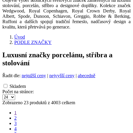
Objevte výběr ikonických světových značek zaměřených na luxusní
stolování, porcelán, stříbro a designové doplňky. Kolekce značek
Wedgwood, Royal Copenhagen, Royal Crown Derby, Royal
Albert, Spode, Dunoon, Schiavon, Greggio, Robbe & Berking,
Ruffoni a dalších spojují tradiční řemeslo, nadčasový design a
kvalitu, která přetrvává po generace.
Úvod
PODLE ZNAČKY
Luxusní značky porcelánu, stříbra a
stolování
Řadit dle:
nejnižší ceny
|
nejvyšší ceny
|
abecedně
Skladem
Počet na stránce:
Zobrazeno 23 produktů z 4003 celkem
1
2
3
4