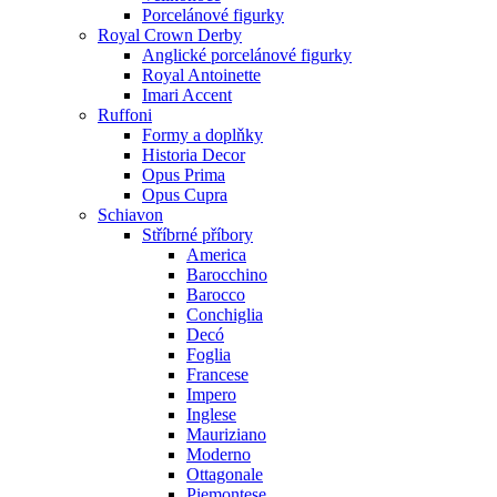
Porcelánové figurky
Royal Crown Derby
Anglické porcelánové figurky
Royal Antoinette
Imari Accent
Ruffoni
Formy a doplňky
Historia Decor
Opus Prima
Opus Cupra
Schiavon
Stříbrné příbory
America
Barocchino
Barocco
Conchiglia
Decó
Foglia
Francese
Impero
Inglese
Mauriziano
Moderno
Ottagonale
Piemontese