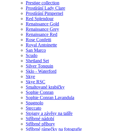
Prestige collection
Prostírání Lady Clare
Prostírání Pimpernel
Red Splendour
Renaissance Gold
Renaissance Grey
Renaissance Red
Rose Confetti
Royal Antoinette
San Marco
Scudo
Shetland Set
Silver Tonquin
Sklo - Waterford
Skye
Skye RSC
Smaltované krabičky
Sophie Conran
Sophie Conran Lavandula
Spagnolo
Steccato
Stojany a závěsy na talíře
Stříbrné nádobí
Stříbrné příbory
Stříbrné rámečky na fotografie