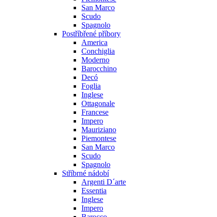
San Marco
Scudo
Spagnolo
Postříbřené příbory
America
Conchiglia
Moderno
Barocchino
Decó
Foglia
Inglese
Ottagonale
Francese
Impero
Mauriziano
Piemontese
San Marco
Scudo
Spagnolo
Stříbrné nádobí
Argenti D´arte
Essentia
Inglese
Impero
Barocco