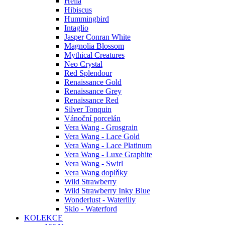
Helia
Hibiscus
Hummingbird
Intaglio
Jasper Conran White
Magnolia Blossom
Mythical Creatures
Neo Crystal
Red Splendour
Renaissance Gold
Renaissance Grey
Renaissance Red
Silver Tonquin
Vánoční porcelán
Vera Wang - Grosgrain
Vera Wang - Lace Gold
Vera Wang - Lace Platinum
Vera Wang - Luxe Graphite
Vera Wang - Swirl
Vera Wang doplňky
Wild Strawberry
Wild Strawberry Inky Blue
Wonderlust - Waterlily
Sklo - Waterford
KOLEKCE