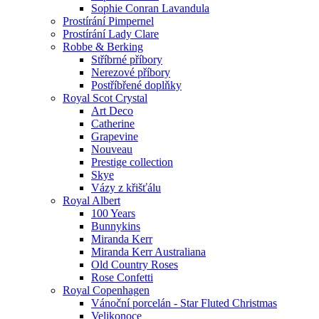
Sophie Conran Lavandula
Prostírání Pimpernel
Prostírání Lady Clare
Robbe & Berking
Stříbrné příbory
Nerezové příbory
Postříbřené doplňky
Royal Scot Crystal
Art Deco
Catherine
Grapevine
Nouveau
Prestige collection
Skye
Vázy z křišťálu
Royal Albert
100 Years
Bunnykins
Miranda Kerr
Miranda Kerr Australiana
Old Country Roses
Rose Confetti
Royal Copenhagen
Vánoční porcelán - Star Fluted Christmas
Velikonoce