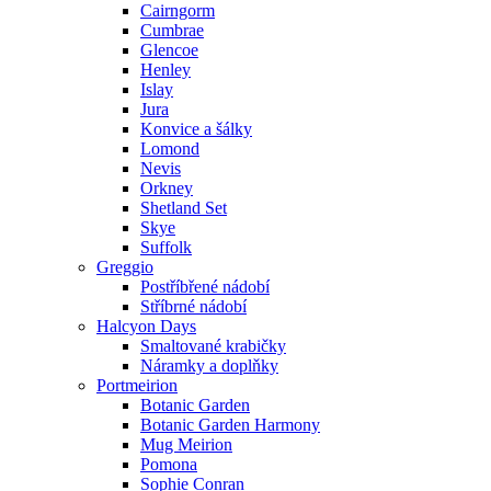
Cairngorm
Cumbrae
Glencoe
Henley
Islay
Jura
Konvice a šálky
Lomond
Nevis
Orkney
Shetland Set
Skye
Suffolk
Greggio
Postříbřené nádobí
Stříbrné nádobí
Halcyon Days
Smaltované krabičky
Náramky a doplňky
Portmeirion
Botanic Garden
Botanic Garden Harmony
Mug Meirion
Pomona
Sophie Conran