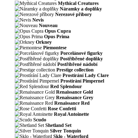
Mythical Creatures
Náramky a doplňky
Nerezové příbory
Nevis
Nouveau
Opus Cupra
Opus Prima
Orkney
Piemontese
Porcelánové figurky
Postříbřené doplňky
Postříbřené nádobí
Prestige collection
Prostírání Lady Clare
Prostírání Pimpernel
Red Splendour
Renaissance Gold
Renaissance Grey
Renaissance Red
Rose Confetti
Royal Antoinette
Scudo
Shetland Set
Silver Tonquin
Sklo - Waterford