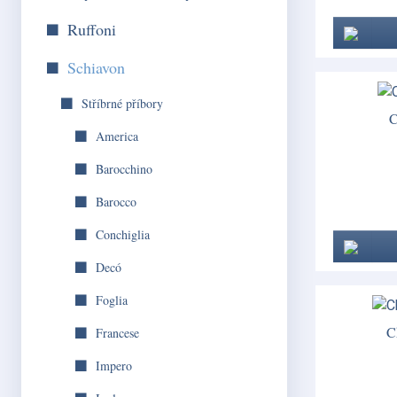
Ruffoni
Schiavon
Stříbrné příbory
C
America
Barocchino
Barocco
Conchiglia
Decó
Foglia
C
Francese
Impero