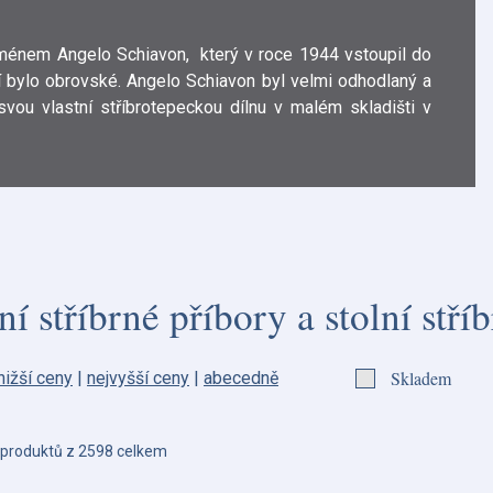
ménem Angelo Schiavon, který v roce 1944 vstoupil do
í bylo obrovské. Angelo Schiavon byl velmi odhodlaný a
svou vlastní stříbrotepeckou dílnu v malém skladišti v
í stříbrné příbory a stolní stř
Skladem
nižší ceny
|
nejvyšší ceny
|
abecedně
produktů z 2598 celkem