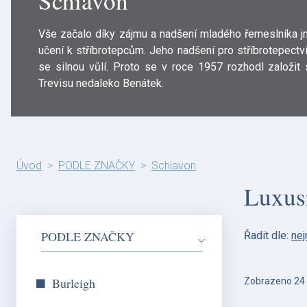
Schiavon
Vše začalo díky zájmu a nadšení mladého řemeslníka j
učení k stříbrotepcům. Jeho nadšení pro stříbrotepectv
se silnou vůlí. Proto se v roce 1957 rozhodl založit 
Trevisu nedaleko Benátek.
Úvod
PODLE ZNAČKY
Schiavon
Luxusn
PODLE ZNAČKY
Řadit dle:
nej
Burleigh
Zobrazeno 24 