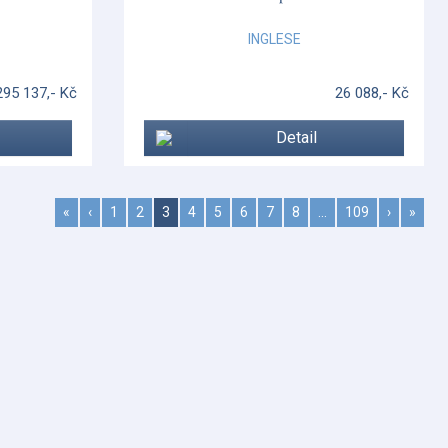
INGLESE
295 137,- Kč
26 088,- Kč
Detail
«
‹
1
2
3
4
5
6
7
8
…
109
›
»