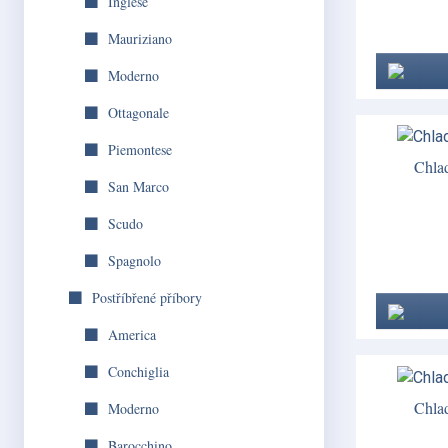
Inglese
Mauriziano
Moderno
Ottagonale
Piemontese
Chla
San Marco
Scudo
Spagnolo
Postříbřené příbory
America
Conchiglia
Chla
Moderno
Barocchino