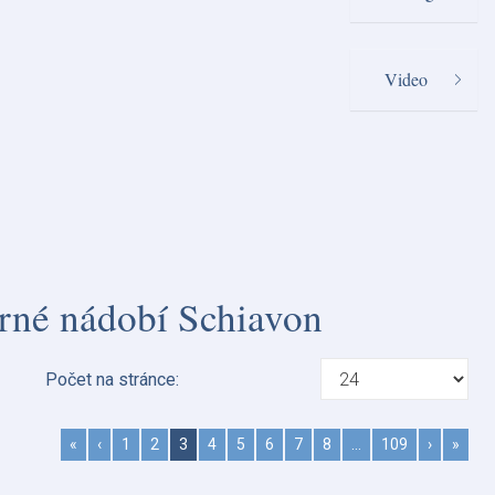
Video
íbrné nádobí Schiavon
Počet na stránce:
«
‹
1
2
3
4
5
6
7
8
…
109
›
»