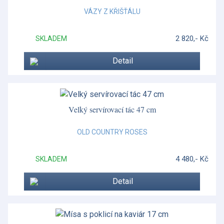
Postříbřené nádobí
VÁZY Z KŘIŠŤÁLU
Prestige collection
2 820,- Kč
SKLADEM
Prostírání Lady Clare
Detail
Prostírání Pimpernel
Red Splendour
Renaissance Gold
Velký servírovací tác 47 cm
Renaissance Grey
OLD COUNTRY ROSES
Renaissance Red
4 480,- Kč
SKLADEM
Rose Confetti
Detail
Royal Antoinette
San Marco
San Marco