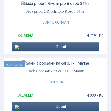
Star Fluted Christmas
Sada příborů Rivelin pro 8 osob 34 ks.
Steccato
SOPHIE CONRAN
Stříbrné nádobí
4 719,- Kč
SKLADEM
Stříbrné příbory
Detail
Suffolk
Vánoční porcelán
NOVINKA
Vánoční porcelán Christmas Tree
Šálek a podšálek na čaj 0.17 l Marine
Vázy z křišťálu
FLORENTINE
Velikonoce
4 030,- Kč
SKLADEM
Vera Wang - Grosgrain
Vera Wang - Lace Gold
Detail