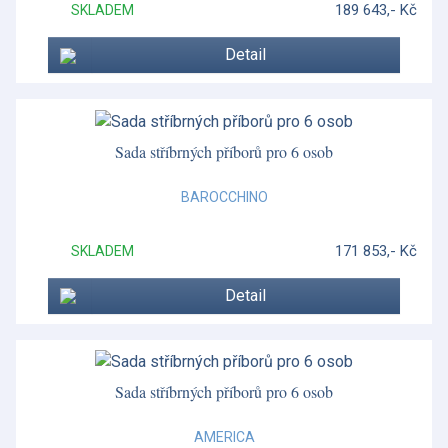
189 643,- Kč
SKLADEM
Magnolia Blossom
Detail
Mauriziano
Mauriziano
Miranda Kerr
Sada stříbrných příborů pro 6 osob
Miranda Kerr Australiana
BAROCCHINO
Moderno
171 853,- Kč
SKLADEM
Moderno
Detail
Morris & Co.
Mug Meirion
Mythical Creatures
Sada stříbrných příborů pro 6 osob
Neo Crystal
AMERICA