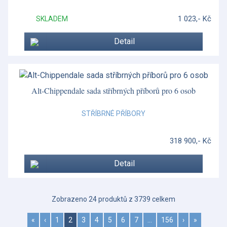
1 023,- Kč
SKLADEM
Detail
Alt-Chippendale sada stříbrných příborů pro 6 osob
STŘÍBRNÉ PŘÍBORY
318 900,- Kč
Detail
Zobrazeno 24 produktů z 3739 celkem
«
‹
1
2
3
4
5
6
7
…
156
›
»