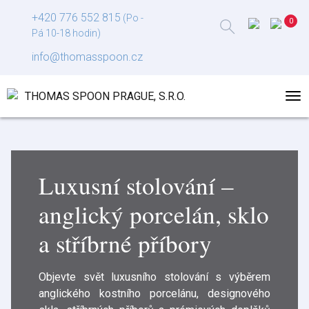
+420 776 552 815
(Po -
Pá 10-18 hodin)
info@thomasspoon.cz
Luxusní stolování –
anglický porcelán, sklo
a stříbrné příbory
Objevte svět luxusního stolování s výběrem
anglického kostního porcelánu, designového