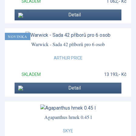
1 062,- Kč
SKLADEM
Detail
NOVINKA
Warwick - Sada 42 příborů pro 6 osob
ARTHUR PRICE
13 193,- Kč
SKLADEM
Detail
Agapanthus hrnek 0.45 l
SKYE