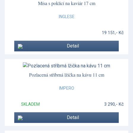
Mísa s poklicí na kaviár 17 cm
Scudo
INGLESE
Scudo
19 151,- Kč
Shetland Set
Detail
Silver Tonquin
Sklo - Waterford
Skye
Pozlacená stříbrná lžička na kávu 11 cm
Skye
IMPERO
Sophie Conran
3 290,- Kč
SKLADEM
Sophie Conran Lavandula
Detail
Spagnolo
Spagnolo