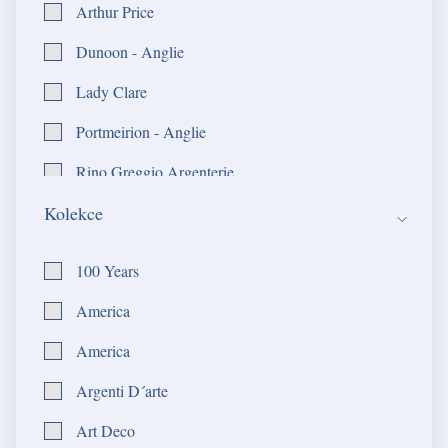
Arthur Price
Dunoon - Anglie
Lady Clare
Portmeirion - Anglie
Rino Greggio Argenterie
Kolekce
Robbe & Berking
Royal Albert - Anglie
100 Years
Royal Copenhagen - Dánsko
America
Royal Crown Derby - Anglie
America
Royal Scot Crystal Ltd
Argenti D´arte
Ruffoni - Itálie
Art Deco