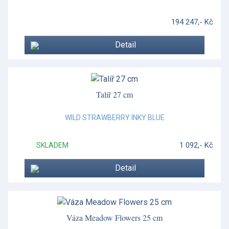
Nerezové příbory
194 247,- Kč
Nevis
Detail
Nouveau
Old Country Roses
Orkney
Talíř 27 cm
Ottagonale
WILD STRAWBERRY INKY BLUE
Ottagonale
1 092,- Kč
SKLADEM
Piemontese
Detail
Piemontese
Pomona
Postříbřené doplňky
Váza Meadow Flowers 25 cm