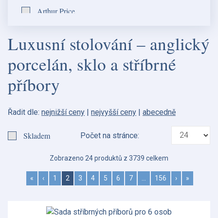
Spode - Anglie
Arthur Price
Wedgwood - Anglie
Barocchino
Luxusní stolování – anglický
Barocchino
porcelán, sklo a stříbrné
Barocco
příbory
Barocco
Barocco
Řadit dle:
nejnižší ceny
|
nejvyšší ceny
|
abecedně
Benmore
Skladem
Počet na stránce:
Blue Italian
Zobrazeno 24 produktů z 3739 celkem
Botanic Garden
«
‹
1
2
3
4
5
6
7
…
156
›
»
Botanic Garden Harmony
Bunnykins