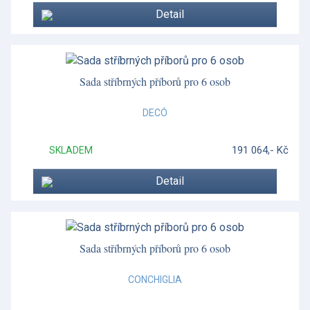
Detail
Impero
Inglese
Inglese
Sada stříbrných příborů pro 6 osob
Inglese
DECÓ
Inglese
191 064,- Kč
SKLADEM
Intaglio
Detail
Islay
Jasper Conran White
Jura
Sada stříbrných příborů pro 6 osob
Konvice a šálky
CONCHIGLIA
Lomond