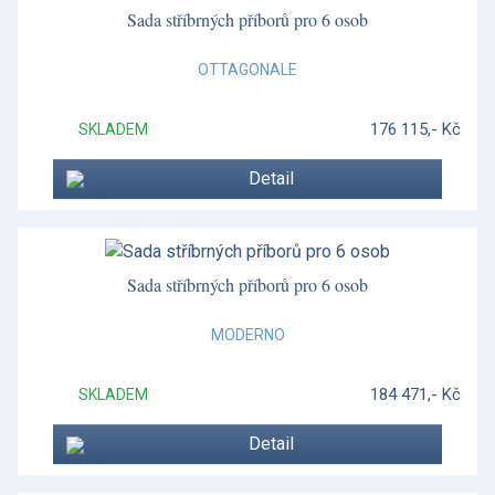
Bute
Sada stříbrných příborů pro 6 osob
Butterfly Bloom
OTTAGONALE
Cairngorm
176 115,- Kč
SKLADEM
Catherine
Detail
Conchiglia
Conchiglia
Cuckoo
Sada stříbrných příborů pro 6 osob
Cumbrae
MODERNO
Decó
184 471,- Kč
SKLADEM
Decó
Detail
Doplňky k příborům