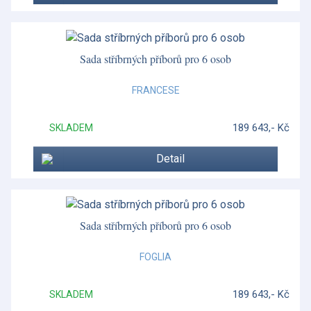
Gio Platinum
Glencoe
Sada stříbrných příborů pro 6 osob
Grapevine
FRANCESE
Helia
189 643,- Kč
SKLADEM
Henley
Detail
Heritage Green Italian
Hibiscus
Hummingbird
Sada stříbrných příborů pro 6 osob
Imari Accent
FOGLIA
Impero
189 643,- Kč
SKLADEM
Impero