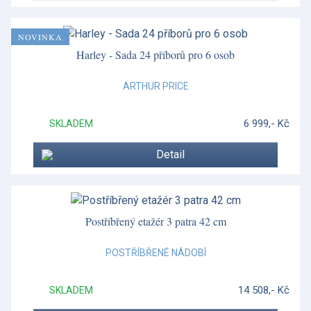
Vera Wang - Lace Platinum
NOVINKA
Vera Wang - Luxe Graphite
Harley - Sada 24 příborů pro 6 osob
Vera Wang - Swirl
ARTHUR PRICE
Vera Wang doplňky
6 999,- Kč
SKLADEM
Wild Strawberry
Wild Strawberry Inky Blue
Detail
Wonderlust - Waterlily
Woodland Tales
Postříbřený etažér 3 patra 42 cm
POSTŘÍBŘENÉ NÁDOBÍ
14 508,- Kč
SKLADEM