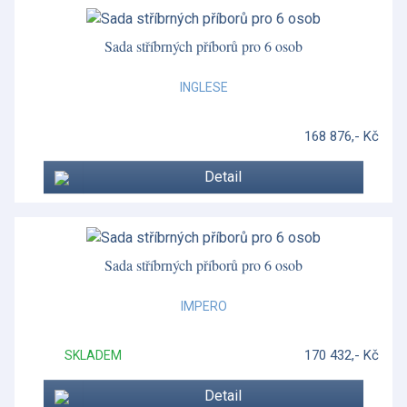
Essentia
Florentine
Sada stříbrných příborů pro 6 osob
Foglia
INGLESE
Foglia
168 876,- Kč
Folia
Detail
Formy a doplňky
Fortune
Francese
Sada stříbrných příborů pro 6 osob
Francese
IMPERO
Gio
170 432,- Kč
SKLADEM
Gio Blue
Detail
Gio Gold