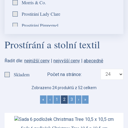
Morris & Co.
Prostírání Lady Clare
Prostírání Pimpernel
Sophie Conran
Prostírání a stolní textil
Sophie Conran Lavandula
Steccato
Řadit dle:
nejnižší ceny
|
nejvyšší ceny
|
abecedně
Vánoční porcelán Christmas Tree
Skladem
Počet na stránce:
Woodland Tales
Zobrazeno 24 produktů z 52 celkem
«
‹
1
2
3
›
»
Sada 6 podložek Christmas Tree 10,5 x 10,5 cm