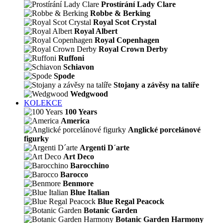
Prostírání Lady Clare
Robbe & Berking
Royal Scot Crystal
Royal Albert
Royal Copenhagen
Royal Crown Derby
Ruffoni
Schiavon
Spode
Stojany a závěsy na talíře
Wedgwood
KOLEKCE
100 Years
America
Anglické porcelánové
figurky
Argenti D´arte
Art Deco
Barocchino
Barocco
Benmore
Blue Italian
Blue Regal Peacock
Botanic Garden
Botanic Garden Harmony