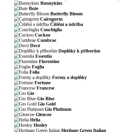
Bunnykins
Bute
Butterfly Bloom
Cairngorm
Čištění a údržba
Conchiglia
Cuckoo
Cumbrae
Decó
Doplňky k příborům
Essentia
Florentine
Foglia
Folia
Formy a doplňky
Fortune
Francese
Gio
Gio Blue
Gio Gold
Gio Platinum
Glencoe
Helia
Henley
Heritage Green Italian