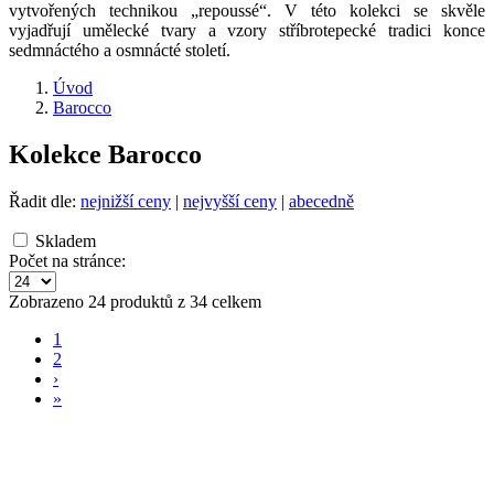
vytvořených technikou „repoussé“. V této kolekci se skvěle
vyjadřují umělecké tvary a vzory stříbrotepecké tradici konce
sedmnáctého a osmnácté století.
Úvod
Barocco
Kolekce Barocco
Řadit dle:
nejnižší ceny
|
nejvyšší ceny
|
abecedně
Skladem
Počet na stránce:
Zobrazeno 24 produktů z 34 celkem
1
2
›
»