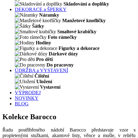
Skladování a doplňky
DEKORACE a ŠPERKY
Náramky
Manžetové knoflíčky
Šátky
Smaltové krabičky
Foto rámečky
Hodiny
Figurky a dekorace
Dárkové dózy
Pro děti
Do pracovny
ÚDRŽBA a VYSTAVENÍ
Čištění
Uložení
Vystavení
VÝPRODEJ
NOVINKY
BLOG
Kolekce Barocco
Řadu postříbřeného nádobí Barocco představuje vzor s
propletenými stužkami, akantové listy, věnce a mušle, v reliéfu