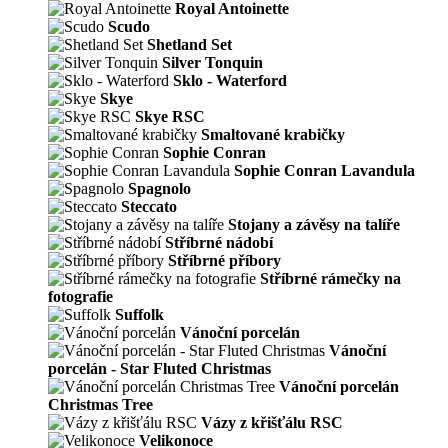
Royal Antoinette
Scudo
Shetland Set
Silver Tonquin
Sklo - Waterford
Skye
Skye RSC
Smaltované krabičky
Sophie Conran
Sophie Conran Lavandula
Spagnolo
Steccato
Stojany a závěsy na talíře
Stříbrné nádobí
Stříbrné příbory
Stříbrné rámečky na
fotografie
Suffolk
Vánoční porcelán
Vánoční
porcelán - Star Fluted Christmas
Vánoční porcelán
Christmas Tree
Vázy z křišťálu RSC
Velikonoce