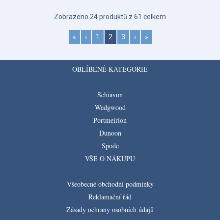
Zobrazeno 24 produktů z 61 celkem
«
‹
1
2
3
›
»
OBLÍBENÉ KATEGORIE
Schiavon
Wedgwood
Portmeirion
Dunoon
Spode
VŠE O NÁKUPU
Všeobecné obchodní podmínky
Reklamační řád
Zásady ochrany osobních údajů