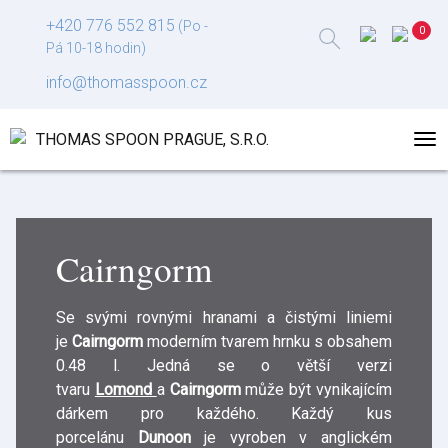
+420 776 552 815
(Po -
Pá 10-18 hodin)
info@thomasspoon.cz
Cairngorm
Se svými rovnými hranami a čistými liniemi
je
Cairngorm
moderním tvarem hrnku s obsahem
0.48 l. Jedná se o větší verzi
tvaru
Lomond
a
Cairngorm
může být vynikajícím
dárkem pro každého. Každý kus
porcelánu
Dunoon
je vyroben v anglickém