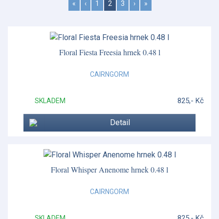
«
‹
1
2
3
›
»
Floral Fiesta Freesia hrnek 0.48 l
CAIRNGORM
825,- Kč
SKLADEM
Detail
Floral Whisper Anenome hrnek 0.48 l
CAIRNGORM
825,- Kč
SKLADEM