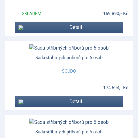
Botanic Garden Harmony
169 890,- Kč
SKLADEM
Bunnykins
Detail
Bute
Butterfly Bloom
Sada stříbrných příborů pro 6 osob
Cairngorm
Catherine
SCUDO
Čištění a údržba
174 694,- Kč
Conchiglia
Detail
Conchiglia
Cuckoo
Sada stříbrných příborů pro 6 osob
Cumbrae