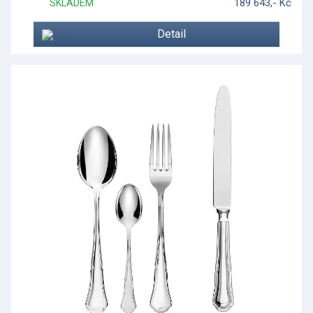
189 643,- Kč
SKLADEM
Opus Prima
Detail
Orkney
Ottagonale
Ottagonale
Piemontese
Piemontese
Pomona
Porcelánové figurky
Postříbřené doplňky
Postříbřené nádobí
Prestige collection