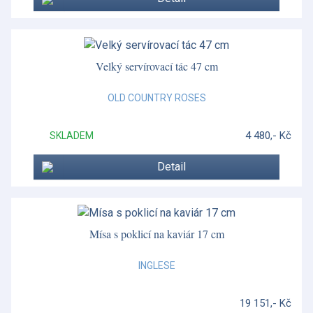
Star Fluted Christmas
Steccato
Velký servírovací tác 47 cm
Stojany a závěsy na talíře
OLD COUNTRY ROSES
Stříbrné nádobí
4 480,- Kč
Stříbrné příbory
SKLADEM
Suffolk
Detail
Vánoční porcelán
Vánoční porcelán Christmas Tree
Mísa s poklicí na kaviár 17 cm
Vázy z křišťálu
INGLESE
Velikonoce
Vera Wang - Grosgrain
19 151,- Kč