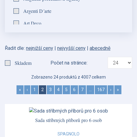
Royal Crown Derby - Anglie
Argenti D´arte
Royal Scot Crystal Ltd
Art Deco
Ruffoni - Itálie
Arthur Price
Spode - Anglie
Barocchino
Řadit dle:
nejnižší ceny
|
nejvyšší ceny
|
abecedně
Stojany a závěsy na talíře
Barocchino
Skladem
Počet na stránce:
Wedgwood - Anglie
Barocco
Zobrazeno 24 produktů z 4007 celkem
Barocco
«
‹
1
2
3
4
5
6
7
…
167
›
»
Barocco
Benmore
Sada stříbrných příborů pro 6 osob
Blue Italian
Botanic Garden
SPAGNOLO