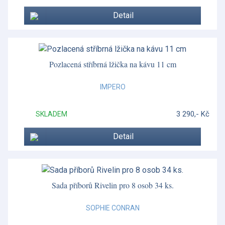
Vera Wang - Lace Gold
Detail
Vera Wang - Lace Platinum
Vera Wang - Luxe Graphite
Pozlacená stříbrná lžička na kávu 11 cm
Vera Wang - Swirl
IMPERO
Vera Wang doplňky
Wild Strawberry
3 290,- Kč
SKLADEM
Wild Strawberry Inky Blue
Detail
Wonderlust - Waterlily
Woodland Tales
Sada příborů Rivelin pro 8 osob 34 ks.
SOPHIE CONRAN