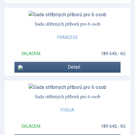
Islay
Jasper Conran White
Sada stříbrných příborů pro 6 osob
Jura
FRANCESE
Konvice a šálky
189 643,- Kč
SKLADEM
Lomond
Detail
Magnolia Blossom
Mauriziano
Mauriziano
Sada stříbrných příborů pro 6 osob
Miranda Kerr
FOGLIA
Miranda Kerr Australiana
189 643,- Kč
SKLADEM
Moderno