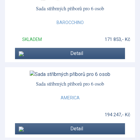
Prostírání Lady Clare
Sada stříbrných příborů pro 6 osob
Prostírání Pimpernel
BAROCCHINO
Rámečky na fortografie
171 853,- Kč
SKLADEM
Red Splendour
Renaissance Gold
Detail
Renaissance Grey
Renaissance Red
Sada stříbrných příborů pro 6 osob
Rose Confetti
AMERICA
Royal Antoinette
194 247,- Kč
San Marco
San Marco
Detail