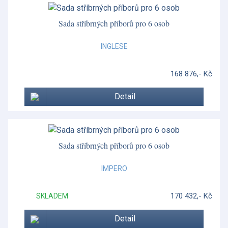
Hibiscus
Historia Decor
Sada stříbrných příborů pro 6 osob
Hummingbird
INGLESE
Imari Accent
168 876,- Kč
Impero
Detail
Impero
Impero
Inglese
Sada stříbrných příborů pro 6 osob
Inglese
IMPERO
Inglese
170 432,- Kč
SKLADEM
Inglese
Detail
Intaglio