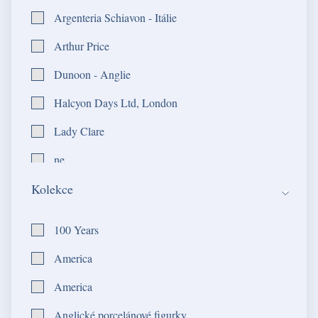
Argenteria Schiavon - Itálie
Arthur Price
Dunoon - Anglie
Halcyon Days Ltd, London
Lady Clare
ne
Kolekce
Portmeirion - Anglie
Rino Greggio Argenterie
100 Years
Robbe & Berking
America
Royal Albert - Anglie
America
Royal Copenhagen - Dánsko
Anglické porcelánové figurky