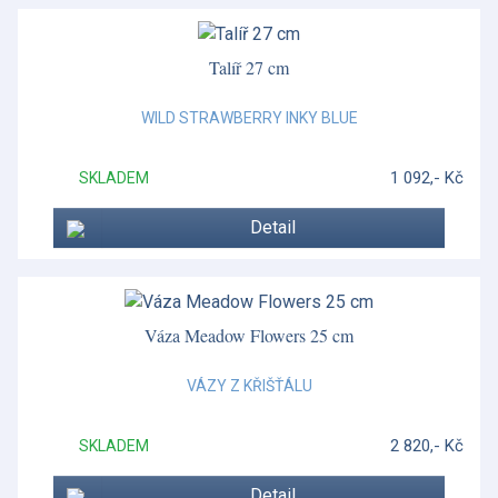
Scudo
Scudo
Talíř 27 cm
Shetland Set
WILD STRAWBERRY INKY BLUE
Silver Tonquin
1 092,- Kč
SKLADEM
Sklo - Waterford
Skye
Detail
Skye
Smaltované krabičky
Váza Meadow Flowers 25 cm
Sophie Conran
VÁZY Z KŘIŠŤÁLU
Sophie Conran Lavandula
2 820,- Kč
SKLADEM
Spagnolo
Spagnolo
Detail