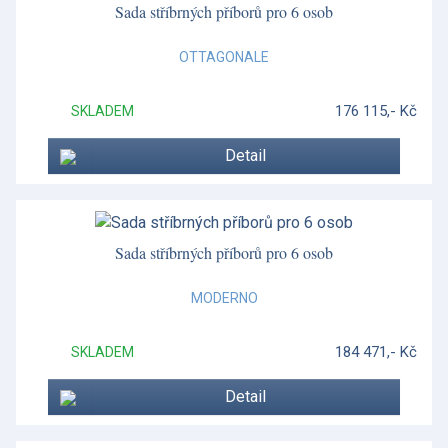
Sada stříbrných příborů pro 6 osob
Francese
Francese
OTTAGONALE
Gio
176 115,- Kč
SKLADEM
Gio Blue
Detail
Gio Gold
Gio Platinum
Glencoe
Sada stříbrných příborů pro 6 osob
Grapevine
MODERNO
Helia
184 471,- Kč
SKLADEM
Henley
Detail
Heritage Green Italian