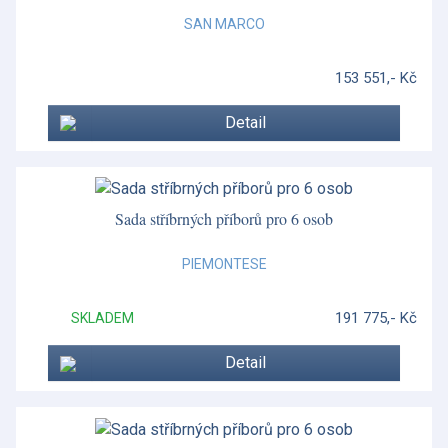
Dárkové poukazy
SAN MARCO
Decó
153 551,- Kč
Decó
Detail
Doplňky k příborům
Essentia
Sada stříbrných příborů pro 6 osob
Florentine
Foglia
PIEMONTESE
Foglia
191 775,- Kč
SKLADEM
Folia
Detail
Formy a doplňky
Fortune