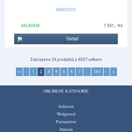
BAROCCO
7 351,- Kč
SKLADEM
Detail
Zobrazeno 24 produktů z 4007 celkem
«
‹
1
2
3
4
5
6
7
…
167
›
»
OBLÍBENÉ KATEGORIE
Schiavon
Wedgwood
Portmeirion
Dunoon