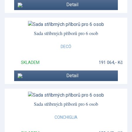
Detail
Moderno
Morris & Co.
Mug Meirion
Sada stříbrných příborů pro 6 osob
Mythical Creatures
DECÓ
Náramky a doplňky
191 064,- Kč
SKLADEM
Neo Crystal
Detail
Nerezové příbory
Nevis
Nouveau
Sada stříbrných příborů pro 6 osob
Old Country Roses
CONCHIGLIA
Opus Cupra